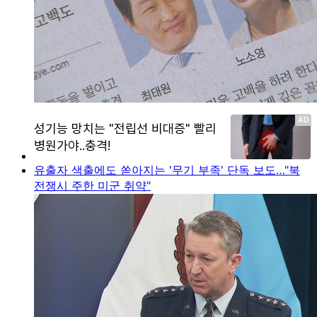
유출자 색출에도 쏟아지는 '무기 부족' 단독 보도…"북
전쟁시 주한 미군 취약"