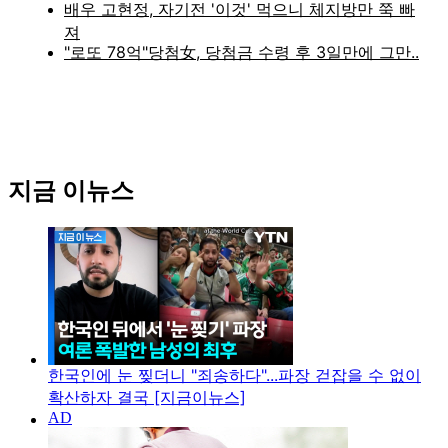
지금 이뉴스
한국인에 눈 찢더니 "죄송하다"...파장 걷잡을 수 없이
확산하자 결국 [지금이뉴스]