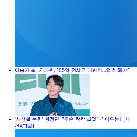
이승기 측 “차가원, 105억 전세금 미반환…엄벌 해야”
'사생활 논란' 황정민, "두손 싹싹 빌었다" 이유는? [사
건X파일]