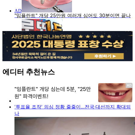
에디터 추천뉴스
'투표율 조작' 의심 정황 줄줄이…전국·대선까지 확대되
나