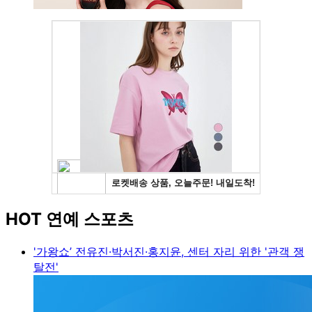
HOT 연예 스포츠
'가왕쇼’ 전유진·박서진·홍지윤, 센터 자리 위한 '관객 쟁
탈전'