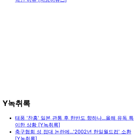
Y녹취록
태풍 '찬홈' 일본 관통 후 한반도 향하나...올해 유독 특
이한 상황 [Y녹취록]
축구협회 성 접대 논란에...'2002년 한일월드컵' 소환
[Y녹취록]