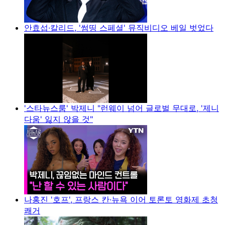
안효섭·칼리드, '썸띵 스페셜' 뮤직비디오 베일 벗었다
'스타뉴스룸' 박제니 "런웨이 넘어 글로벌 무대로, '제니
다움' 잃지 않을 것"
나홍진 '호프', 프랑스 칸·뉴욕 이어 토론토 영화제 초청
쾌거