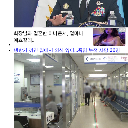
냉방기 꺼진 집에서 의식 잃어…폭염 누적 사망 26명