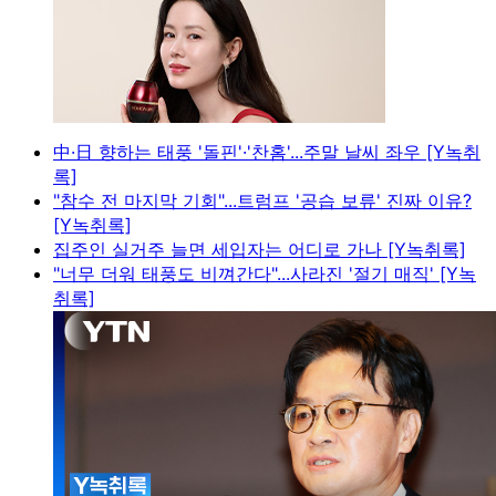
中·日 향하는 태풍 '돌핀'·'찬홈'...주말 날씨 좌우 [Y녹취
록]
"참수 전 마지막 기회"...트럼프 '공습 보류' 진짜 이유?
[Y녹취록]
집주인 실거주 늘면 세입자는 어디로 가나 [Y녹취록]
"너무 더워 태풍도 비껴간다"...사라진 '절기 매직' [Y녹
취록]