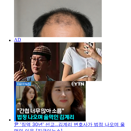
尹 '징역 30년' 선고...김계리 변호사가 법정 나오며 울
먹인 이유 [지금이뉴스]