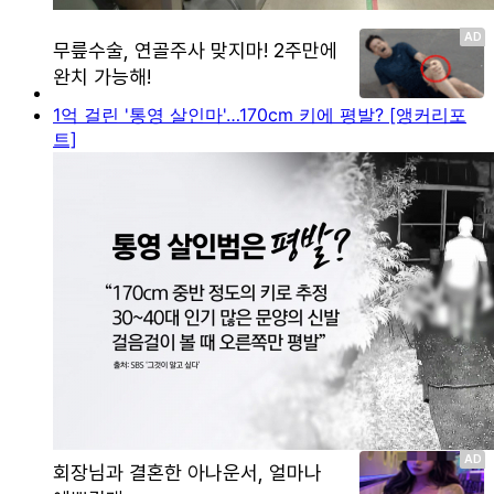
1억 걸린 '통영 살인마'…170cm 키에 평발? [앵커리포
트]