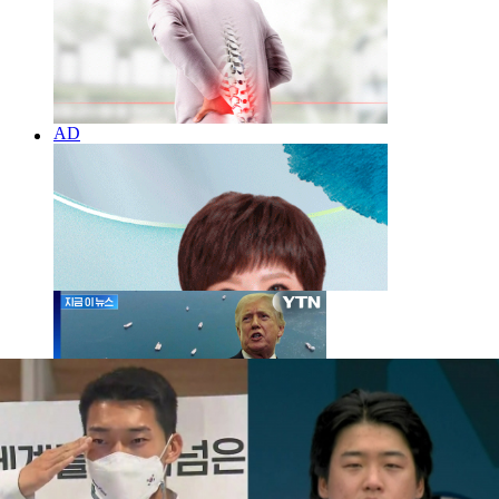
"세계의 선박들, 석유가 흐르도록 하라"...개전 106일만
에 전해진 종전합의