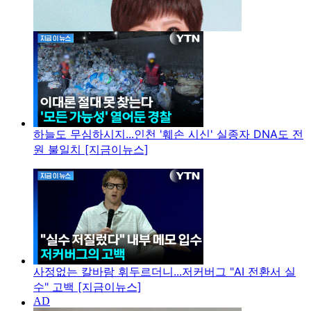
하늘도 무심하시지...인천 '훼손 시신' 실종자 DNA도 전
원 불일치 [지금이뉴스]
사정없는 칼바람 휘두르더니...저커버그 "AI 전환서 실
수" 고백 [지금이뉴스]