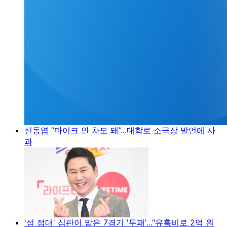
신동엽 “마이크 안 차도 돼”...대학로 소극장 발언에 사
과
'성 접대' 심판이 맡은 7경기 '무패'..."유흥비로 2억 원