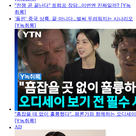
"전쟁 곧 끝난다" 트럼프 장담...이번엔 진짜일까? [Y녹
취록]
'돌핀' 중국 상륙, 끝 아니다...벌써 두려워지는 시나리오
[Y녹취록]
"흠잡을 데 없이 훌륭했다"...평론가와 함께하는 오디세
[Y녹취록]