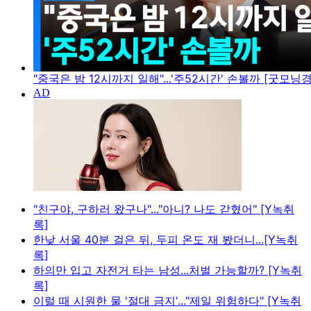
"중국은 밤 12시까지 일해"...'주52시간' 손볼까 [굿모닝
"친구야, 구하러 왔구나"..."아니? 나도 갇혔어" [Y녹취
록]
한낮 서울 40분 걸은 뒤, 두피 온도 재 봤더니...[Y녹취
록]
하의만 입고 자전거 타는 남성...처벌 가능할까? [Y녹취
록]
이럴 때 시원한 물 '절대 금지'..."제일 위험하다" [Y녹취