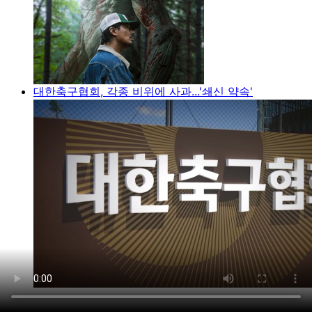
대한축구협회, 각종 비위에 사과...'쇄신 약속'