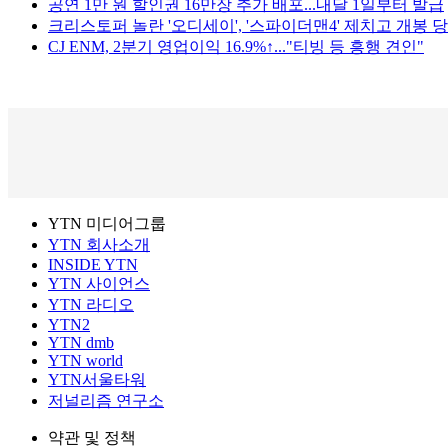
공연 1만 원 할인권 16만장 추가 배포...내달 1일부터 발급
크리스토퍼 놀란 '오디세이', '스파이더맨4' 제치고 개봉 당
CJ ENM, 2분기 영업이익 16.9%↑..."티빙 등 흥행 견인"
YTN 미디어그룹
YTN 회사소개
INSIDE YTN
YTN 사이언스
YTN 라디오
YTN2
YTN dmb
YTN world
YTN서울타워
저널리즘 연구소
약관 및 정책