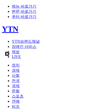
메뉴 바로가기
본문 바로가기
푸터 바로가기
YTN
YTN브랜드채널
장애인 서비스
제보
LIVE
정치
경제
사회
전국
국제
문화
스포츠
연예
비즈