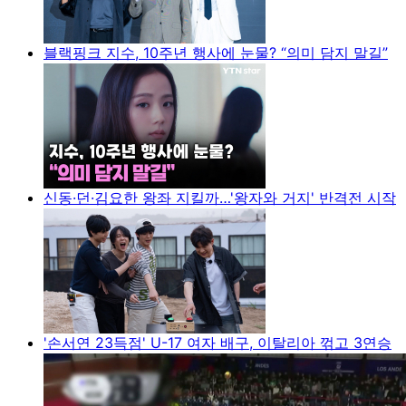
블랙핑크 지수, 10주년 행사에 눈물? “의미 담지 말길”
신동·던·김요한 왕좌 지킬까…'왕자와 거지' 반격전 시작
'손서연 23득점' U-17 여자 배구, 이탈리아 꺾고 3연승