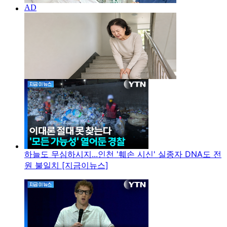
하늘도 무심하시지...인천 '훼손 시신' 실종자 DNA도 전
원 불일치 [지금이뉴스]