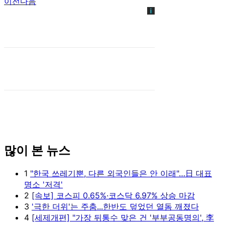
이전
다음
많이 본 뉴스
1
"한국 쓰레기뿐, 다른 외국인들은 안 이래"…日 대표
명소 '저격'
2
[속보] 코스피 0.65%·코스닥 6.97% 상승 마감
3
'극한 더위'는 주춤...한반도 덮었던 열돔 깨졌다
4
[세제개편] "가장 뒤통수 맞은 건 '부부공동명의', 李