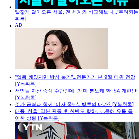
빨갛게 달아오른 서울, 전 세계와 비교해보니..."우려되는 
취록]
"열돔 깨졌지만 방심 불가"...전문가가 본 9월 더위 전망
[Y녹취록]
서민들 자산 증식 수단인데...개미 분노케 한 ISA 개편안
[Y녹취록]
주가 급락과 함께 '이자 폭탄'...빚투의 대가? [Y녹취록]
태풍 '찬홈' 일본 관통 후 한반도 향하나...올해 유독 특
이한 상황 [Y녹취록]