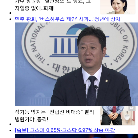
민주 황희, '버스하우스 제안' 사과…"청년에 상처"
[속보] 코스피 0.65%·코스닥 6.97% 상승 마감