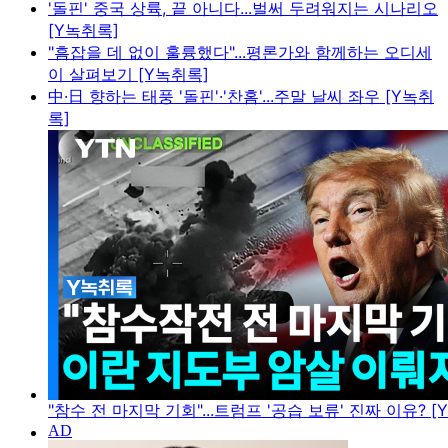
'돌핀' 중국 상륙, 끝 아니다...벌써 두려워지는 시나리오
[Y녹취록]
"흠잡을 데 없이 훌륭했다"...평론가와 함께하는 오디세
이 살펴보기 [Y녹취록]
中·日 향하는 태풍 '돌핀'·'찬홈'...주말 날씨 좌우 [Y녹취
록]
"참수 전 마지막 기회"...트럼프 '공습 보류' 진짜 이유? [