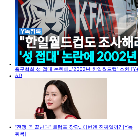
축구협회 성 접대 논란에...'2002년 한일월드컵' 소환 [
"전쟁 곧 끝난다" 트럼프 장담...이번엔 진짜일까? [Y녹
취록]