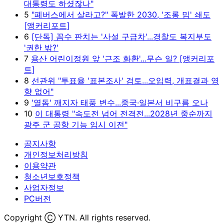
대통령도 하셨잖나"
5
"폐버스에서 살라고?" 폭발한 2030, '조롱 밈' 쇄도
[앵커리포트]
6
[단독] 꼼수 판치는 '사설 구급차'...경찰도 복지부도
'권한 밖?'
7
용산 어린이정원 앞 '근조 화환'...무슨 일? [앵커리포
트]
8
선관위 "투표율 '표본조사' 검토...오입력, 개표결과 영
향 없어"
9
'열돔' 깨지자 태풍 변수...중국·일본서 비구름 오나
10
이 대통령 "속도전 넘어 전격전...2028년 중순까지
광주 군 공항 기능 임시 이전"
공지사항
개인정보처리방침
이용약관
청소년보호정책
사업자정보
PC버전
Copyright Ⓒ YTN. All rights reserved.