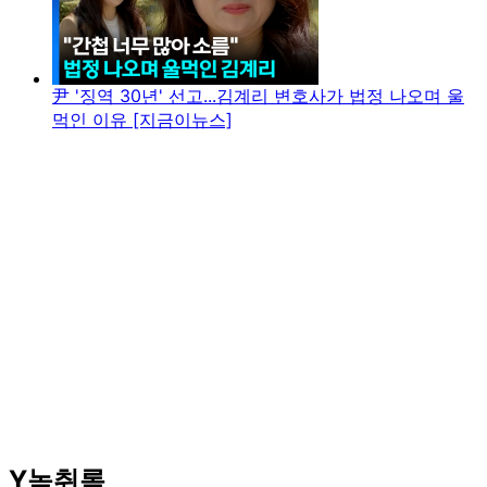
尹 '징역 30년' 선고...김계리 변호사가 법정 나오며 울
먹인 이유 [지금이뉴스]
Y녹취록