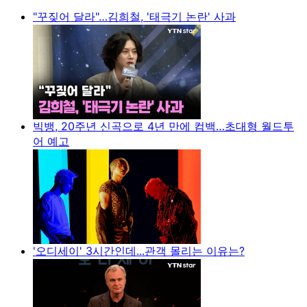
"꾸짖어 달라"…김희철, '태극기 논란' 사과
빅뱅, 20주년 신곡으로 4년 만에 컴백…초대형 월드투
어 예고
'오디세이' 3시간인데...관객 몰리는 이유는?