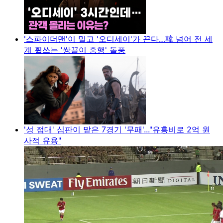
'스파이더맨'이 밀고 '오디세이'가 끈다…韓 넘어 전 세
계 휩쓰는 '쌍끌이 흥행' 돌풍
'성 접대' 심판이 맡은 7경기 '무패'..."유흥비로 2억 원
사적 유용"