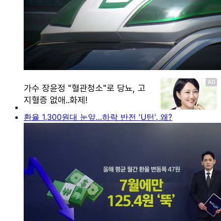
환율 1,300원대 눈앞…하락 반전 'U턴', 왜?