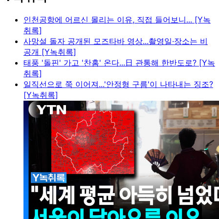
인천공항에 어르신 몰리는 이유, 직접 들어보니... [Y녹
취록]
사망설 돌자 공개된 모즈타바 영상...촬영일·장소는 비
공개 [Y녹취록]
태풍 '돌핀' 가고 '찬홈' 온다...日 관통해 한반도로? [Y녹
취록]
일직선으로 쭉 이어져...'안정형 구름'이 나타내는 징조?
[Y녹취록]