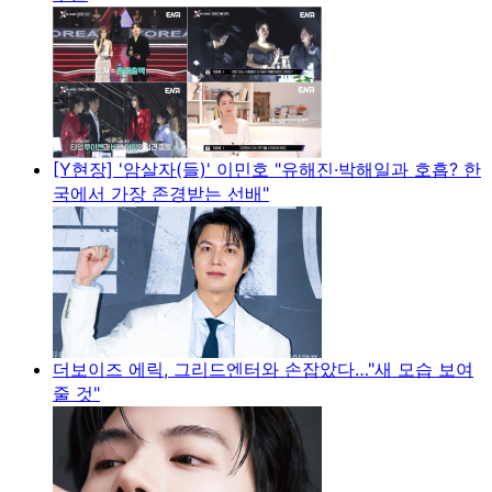
[Y현장] '암살자(들)' 이민호 "유해진·박해일과 호흡? 한
국에서 가장 존경받는 선배"
더보이즈 에릭, 그리드엔터와 손잡았다…"새 모습 보여
줄 것"