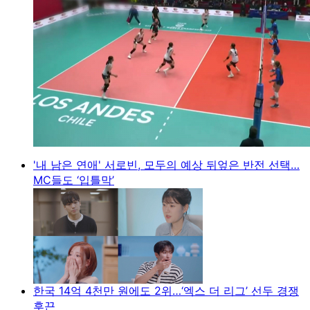
'내 남은 연애' 서로빈, 모두의 예상 뒤엎은 반전 선택…
MC들도 ‘입틀막’
한국 14억 4천만 원에도 2위…‘엑스 더 리그’ 선두 경쟁
후끈