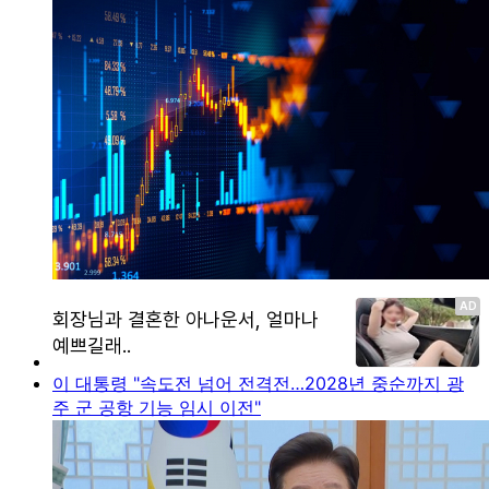
이 대통령 "속도전 넘어 전격전…2028년 중순까지 광
주 군 공항 기능 임시 이전"