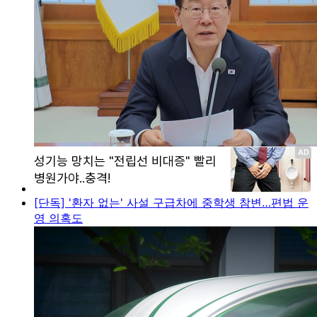
[단독] '환자 없는' 사설 구급차에 중학생 참변…편법 운
영 의혹도