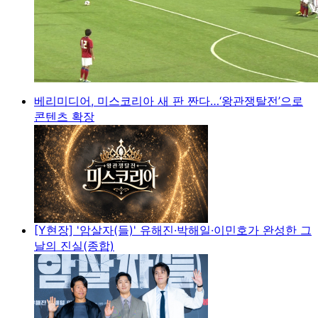
베리미디어, 미스코리아 새 판 짠다…‘왕관쟁탈전’으로
콘텐츠 확장
[Y현장] '암살자(들)' 유해진·박해일·이민호가 완성한 그
날의 진실(종합)