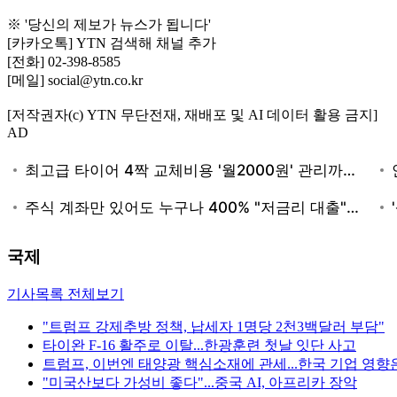
※ '당신의 제보가 뉴스가 됩니다'
[카카오톡] YTN 검색해 채널 추가
[전화] 02-398-8585
[메일] social@ytn.co.kr
[저작권자(c) YTN 무단전재, 재배포 및 AI 데이터 활용 금지]
AD
국제
기사목록 전체보기
"트럼프 강제추방 정책, 납세자 1명당 2천3백달러 부담"
타이완 F-16 활주로 이탈...한광훈련 첫날 잇단 사고
트럼프, 이번엔 태양광 핵심소재에 관세...한국 기업 영향
"미국산보다 가성비 좋다"...중국 AI, 아프리카 장악