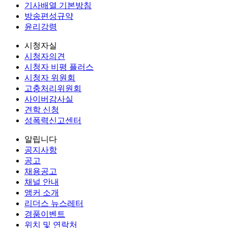
기사배열 기본방침
방송편성규약
윤리강령
시청자실
시청자의견
시청자 비평 플러스
시청자 위원회
고충처리위원회
사이버감사실
견학 신청
성폭력신고센터
알립니다
공지사항
공고
채용공고
채널 안내
앵커 소개
리더스 뉴스레터
경품이벤트
위치 및 연락처