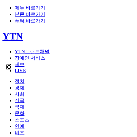
메뉴 바로가기
본문 바로가기
푸터 바로가기
YTN
YTN브랜드채널
장애인 서비스
제보
LIVE
정치
경제
사회
전국
국제
문화
스포츠
연예
비즈