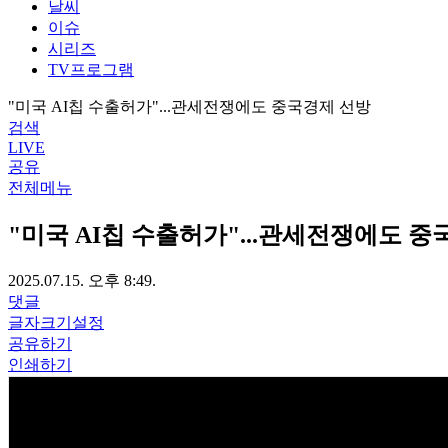
날씨
이슈
시리즈
TV프로그램
"미국 AI칩 수출허가"...관세전쟁에도 중국경제 선방
검색
LIVE
공유
전체메뉴
"미국 AI칩 수출허가"...관세전쟁에도 중
2025.07.15. 오후 8:49.
댓글
글자크기설정
공유하기
인쇄하기