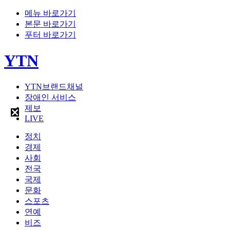
메뉴 바로가기
본문 바로가기
푸터 바로가기
YTN
YTN브랜드채널
장애인 서비스
제보
LIVE
정치
경제
사회
전국
국제
문화
스포츠
연예
비즈