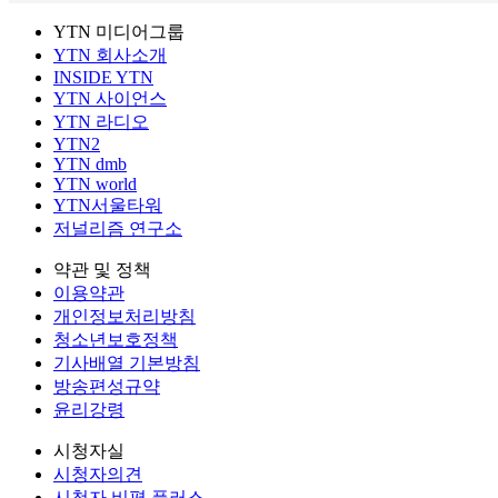
YTN 미디어그룹
YTN 회사소개
INSIDE YTN
YTN 사이언스
YTN 라디오
YTN2
YTN dmb
YTN world
YTN서울타워
저널리즘 연구소
약관 및 정책
이용약관
개인정보처리방침
청소년보호정책
기사배열 기본방침
방송편성규약
윤리강령
시청자실
시청자의견
시청자 비평 플러스