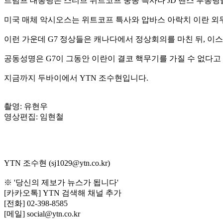
트럼프 대통령은 스티브 위트코프 중동 특사나 JD 밴스 부통령
미국 매체 악시오스는 위트코프 특사와 압바스 아락치 이란 외
이런 가운데 G7 정상들은 캐나다에서 정상회의를 마친 뒤, 
공동성명은 G7이 그동안 이란이 결코 핵무기를 가질 수 없다고
지금까지 두바이에서 YTN 조수현입니다.
촬영: 유현우
영상편집: 임현철
YTN 조수현 (sj1029@ytn.co.kr)
※ '당신의 제보가 뉴스가 됩니다'
[카카오톡] YTN 검색해 채널 추가
[전화] 02-398-8585
[메일] social@ytn.co.kr