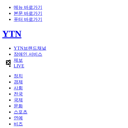
메뉴 바로가기
본문 바로가기
푸터 바로가기
YTN
YTN브랜드채널
장애인 서비스
제보
LIVE
정치
경제
사회
전국
국제
문화
스포츠
연예
비즈