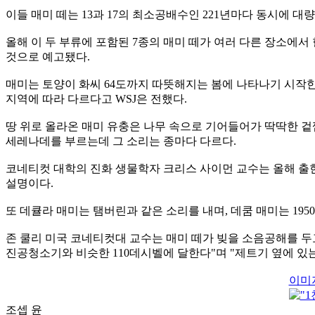
이들 매미 떼는 13과 17의 최소공배수인 221년마다 동시에 대량
올해 이 두 부류에 포함된 7종의 매미 떼가 여러 다른 장소에서 한
것으로 예고됐다.
매미는 토양이 화씨 64도까지 따뜻해지는 봄에 나타나기 시작
지역에 따라 다르다고 WSJ은 전했다.
땅 위로 올라온 매미 유충은 나무 속으로 기어들어가 딱딱한 겉
세레나데를 부르는데 그 소리는 종마다 다르다.
코네티컷 대학의 진화 생물학자 크리스 사이먼 교수는 올해 출
설명이다.
또 데큘라 매미는 탬버린과 같은 소리를 내며, 데쿰 매미는 19
존 쿨리 미국 코네티컷대 교수는 매미 떼가 빚을 소음공해를 두
진공청소기와 비슷한 110데시벨에 달한다"며 "제트기 옆에 있는
이미
조셉 윤