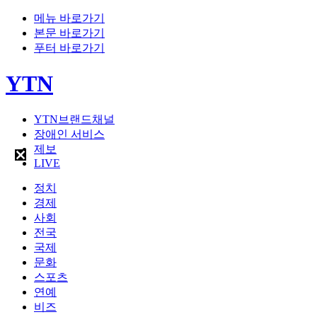
메뉴 바로가기
본문 바로가기
푸터 바로가기
YTN
YTN브랜드채널
장애인 서비스
제보
LIVE
정치
경제
사회
전국
국제
문화
스포츠
연예
비즈