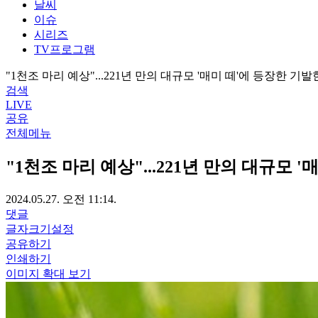
날씨
이슈
시리즈
TV프로그램
"1천조 마리 예상"...221년 만의 대규모 '매미 떼'에 등장한 기
검색
LIVE
공유
전체메뉴
"1천조 마리 예상"...221년 만의 대규모 
2024.05.27. 오전 11:14.
댓글
글자크기설정
공유하기
인쇄하기
이미지 확대 보기