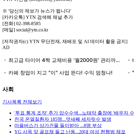
※ '당신의 제보가 뉴스가 됩니다'
[카카오톡] YTN 검색해 채널 추가
[전화] 02-398-8585
[메일] social@ytn.co.kr
[저작권자(c) YTN 무단전재, 재배포 및 AI 데이터 활용 금지]
AD
사회
기사목록 전체보기
'투표 통계 조작' 추가 압수수색...노태악 출장에 '배우자 수
전국 온열질환자 185명...엿새째 세자릿수 발생
마을버스가 상가건물 들이받아 ...8명 부상
YG 사옥 앞 골프채 들고 난동...20대 여성 현행범 체포