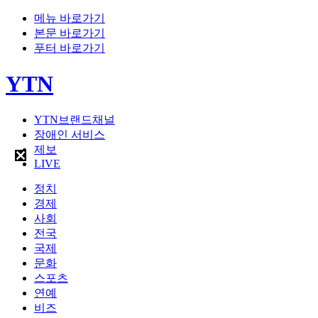
메뉴 바로가기
본문 바로가기
푸터 바로가기
YTN
YTN브랜드채널
장애인 서비스
제보
LIVE
정치
경제
사회
전국
국제
문화
스포츠
연예
비즈