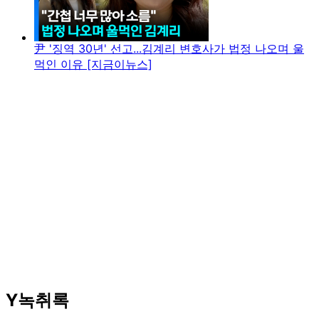
尹 '징역 30년' 선고...김계리 변호사가 법정 나오며 울
먹인 이유 [지금이뉴스]
Y녹취록