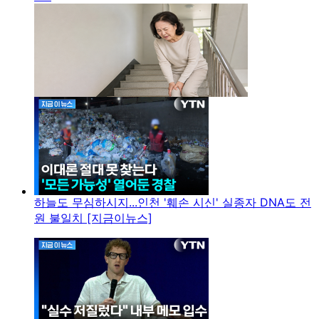
하늘도 무심하시지...인천 '훼손 시신' 실종자 DNA도 전
원 불일치 [지금이뉴스]