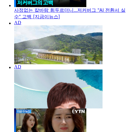
사정없는 칼바람 휘두르더니...저커버그 "AI 전환서 실
수" 고백 [지금이뉴스]