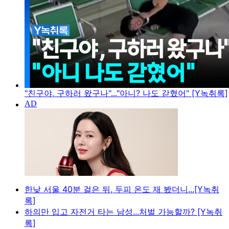
"친구야, 구하러 왔구나"..."아니? 나도 갇혔어" [Y녹취록]
한낮 서울 40분 걸은 뒤, 두피 온도 재 봤더니...[Y녹취
록]
하의만 입고 자전거 타는 남성...처벌 가능할까? [Y녹취
록]