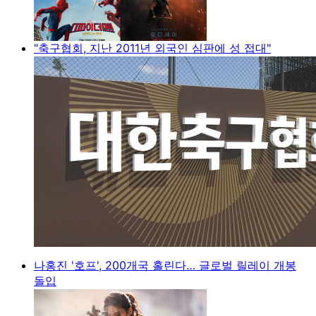
"축구협회, 지난 2011년 외국인 심판에 성 접대"
나홍진 '호프', 200개국 홀린다… 글로벌 릴레이 개봉
돌입