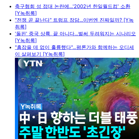
축구협회 성 접대 논란에...'2002년 한일월드컵' 소환
[Y녹취록]
"전쟁 곧 끝난다" 트럼프 장담...이번엔 진짜일까? [Y녹
취록]
'돌핀' 중국 상륙, 끝 아니다...벌써 두려워지는 시나리오
[Y녹취록]
"흠잡을 데 없이 훌륭했다"...평론가와 함께하는 오디세
이 살펴보기 [Y녹취록]