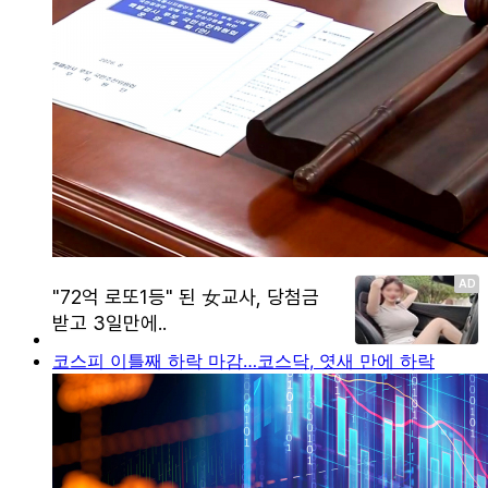
코스피 이틀째 하락 마감…코스닥, 엿새 만에 하락