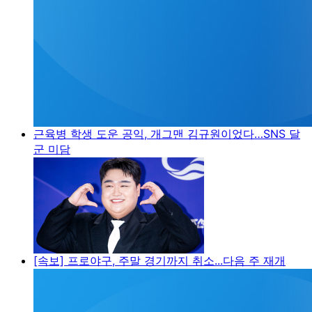
근육병 학생 도운 공익, 개그맨 김규원이었다…SNS 달
군 미담
[속보] 프로야구, 주말 경기까지 취소...다음 주 재개