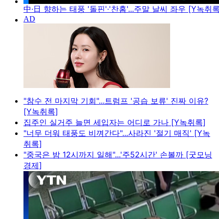
中·日 향하는 태풍 '돌핀'·'찬홈'...주말 날씨 좌우 [Y녹취록
"참수 전 마지막 기회"...트럼프 '공습 보류' 진짜 이유?
[Y녹취록]
집주인 실거주 늘면 세입자는 어디로 가나 [Y녹취록]
"너무 더워 태풍도 비껴간다"...사라진 '절기 매직' [Y녹
취록]
"중국은 밤 12시까지 일해"...'주52시간' 손볼까 [굿모닝
경제]