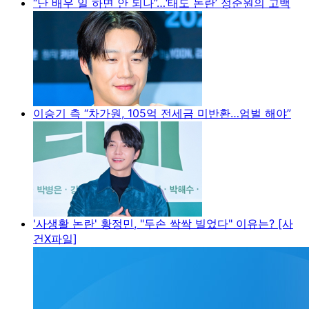
“난 배우 일 하면 안 되나”…‘태도 논란’ 정준원의 고백
이승기 측 “차가원, 105억 전세금 미반환…엄벌 해야”
'사생활 논란' 황정민, "두손 싹싹 빌었다" 이유는? [사
건X파일]