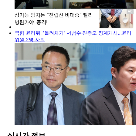
국힘 윤리위, '돌려차기' 서범수·진종오 징계개시…윤리
위원 2명 사퇴
실시간 정보