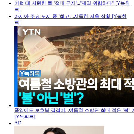
이럴 때 시원한 물 '절대 금지'..."제일 위험하다" [Y녹취
록]
아시아 주요 도시 중 '최고'...지독한 서울 상황 [Y녹취
록]
폭염에도 보호복 겹겹이...여름철 소방관 최대 적은 '불' 아
[Y녹취록]