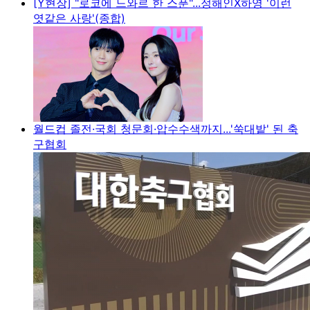
[Y현장] "로코에 느와르 한 스푼"...정해인X하영 '이런
엿같은 사랑'(종합)
월드컵 졸전·국회 청문회·압수수색까지...'쑥대밭' 된 축
구협회