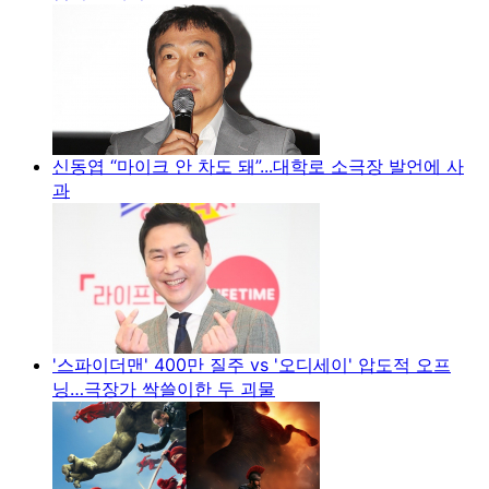
신동엽 “마이크 안 차도 돼”...대학로 소극장 발언에 사
과
'스파이더맨' 400만 질주 vs '오디세이' 압도적 오프
닝…극장가 싹쓸이한 두 괴물