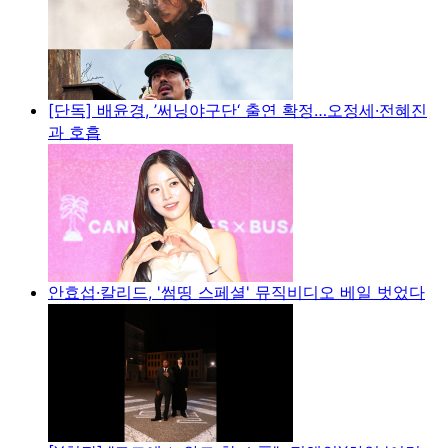
[단독] 배윤경, ’써닝야구단‘ 출연 확정…오정세·전혜진
과 호흡
안효섭·칼리드, '썸띵 스페셜' 뮤직비디오 베일 벗었다