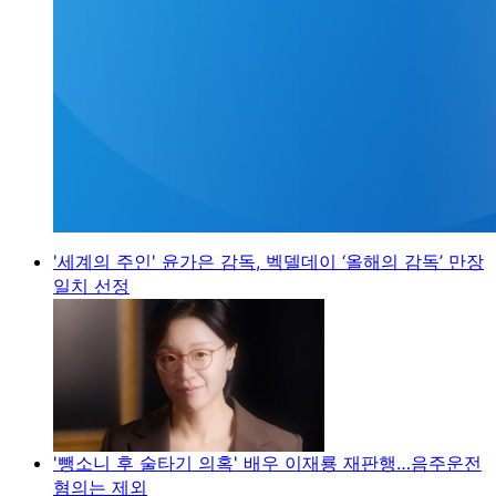
'세계의 주인' 윤가은 감독, 벡델데이 ‘올해의 감독’ 만장
일치 선정
'뺑소니 후 술타기 의혹' 배우 이재룡 재판행…음주운전
혐의는 제외