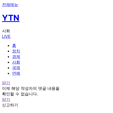
전체메뉴
YTN
사회
LIVE
홈
정치
경제
사회
국제
연예
닫기
이제 해당 작성자의 댓글 내용을
확인할 수 없습니다.
닫기
신고하기