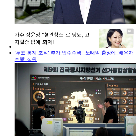
'투표 통계 조작' 추가 압수수색…노태악 출장에 '배우자
수행' 직원