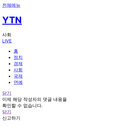
전체메뉴
YTN
사회
LIVE
홈
정치
경제
사회
국제
연예
닫기
이제 해당 작성자의 댓글 내용을
확인할 수 없습니다.
닫기
신고하기