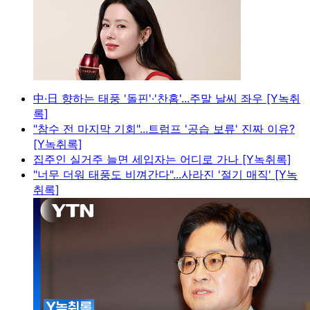
中·日 향하는 태풍 '돌핀'·'찬홈'...주말 날씨 좌우 [Y녹취
록]
"참수 전 마지막 기회"...트럼프 '공습 보류' 진짜 이유?
[Y녹취록]
집주인 실거주 늘면 세입자는 어디로 가나 [Y녹취록]
"너무 더워 태풍도 비껴간다"...사라진 '절기 매직' [Y녹
취록]