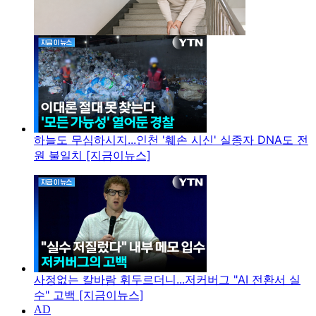
하늘도 무심하시지...인천 '훼손 시신' 실종자 DNA도 전
원 불일치 [지금이뉴스]
사정없는 칼바람 휘두르더니...저커버그 "AI 전환서 실
수" 고백 [지금이뉴스]