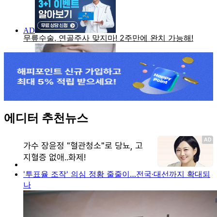
에디터 추천뉴스
'투표율 조작' 의심 정황 줄줄이…전국·대선까지 확대되
나