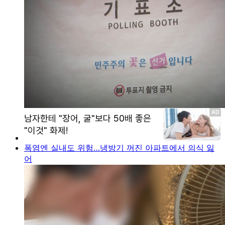
폭염엔 실내도 위험…냉방기 꺼진 아파트에서 의식 잃
어