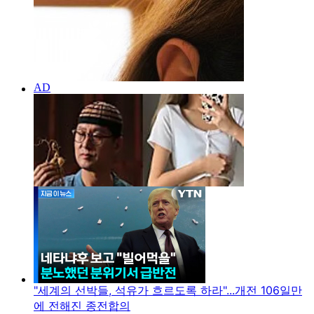
"세계의 선박들, 석유가 흐르도록 하라"...개전 106일만
에 전해진 종전합의