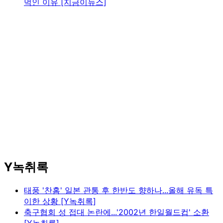
먹인 이유 [지금이뉴스]
Y녹취록
태풍 '찬홈' 일본 관통 후 한반도 향하나...올해 유독 특
이한 상황 [Y녹취록]
축구협회 성 접대 논란에...'2002년 한일월드컵' 소환