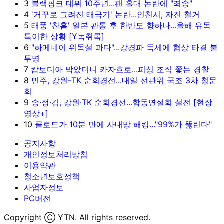
3
블랙핑크 데뷔 10주년...팬 홀대 논란에 "죄송"
4
'거꾸로 그려진 태극기' 논란...인천시, 자진 철거
5
태풍 '찬홈' 일본 관통 후 한반도 향하나...올해 유독
특이한 상황 [Y녹취록]
6
"하메네이 위독설 파다"...강경파 득세에 협상 타결 불
투명
7
캄보디아 막았더니 카자흐로...피싱 조직 쫓는 경찰
8
민주, 강원-TK 순회경선...내일 선관위 국조 3차 청문
회
9
송·정·김, 강원·TK 순회경선...합동연설회 설전 [현장
영상+]
10
클로드가 10분 만에 사내망 해킹..."99%가 뚫린다"
공지사항
개인정보처리방침
이용약관
청소년보호정책
사업자정보
PC버전
Copyright Ⓒ YTN. All rights reserved.