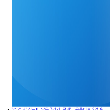
'성 접대' 심판이 맡은 7경기 '무패'..."유흥비로 2억 원