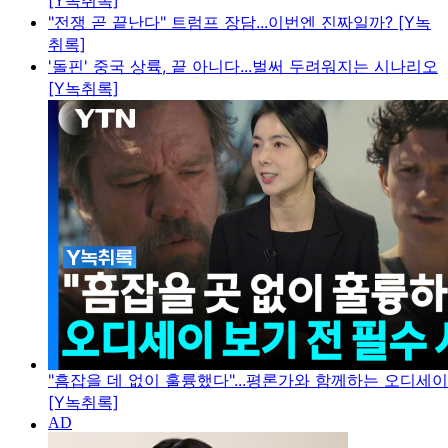
[Y녹취록]
"전쟁 곧 끝난다" 트럼프 장담...이번엔 진짜일까? [Y녹
취록]
'돌핀' 중국 상륙, 끝 아니다...벌써 두려워지는 시나리오
[Y녹취록]
"흠잡을 데 없이 훌륭했다"...평론가와 함께하는 오디세
[Y녹취록]