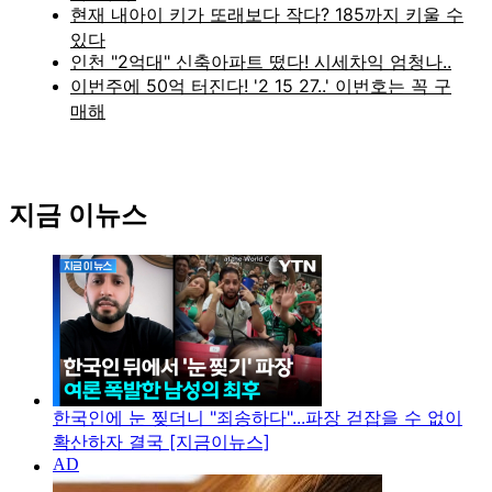
지금 이뉴스
한국인에 눈 찢더니 "죄송하다"...파장 걷잡을 수 없이
확산하자 결국 [지금이뉴스]