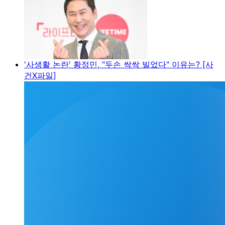
'사생활 논란' 황정민, "두손 싹싹 빌었다" 이유는? [사
건X파일]