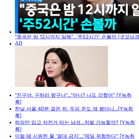
"중국은 밤 12시까지 일해"...'주52시간' 손볼까 [굿모닝
"친구야, 구하러 왔구나"..."아니? 나도 갇혔어" [Y녹취
록]
한낮 서울 40분 걸은 뒤, 두피 온도 재 봤더니...[Y녹취
록]
하의만 입고 자전거 타는 남성...처벌 가능할까? [Y녹취
록]
이럴 때 시원한 물 '절대 금지'..."제일 위험하다" [Y녹취