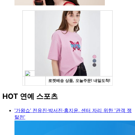
HOT 연예 스포츠
'가왕쇼’ 전유진·박서진·홍지윤, 센터 자리 위한 '관객 쟁
탈전'