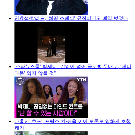
안효섭·칼리드, '썸띵 스페셜' 뮤직비디오 베일 벗었다
'스타뉴스룸' 박제니 "런웨이 넘어 글로벌 무대로, '제니
다움' 잃지 않을 것"
나홍진 '호프', 프랑스 칸·뉴욕 이어 토론토 영화제 초청
쾌거