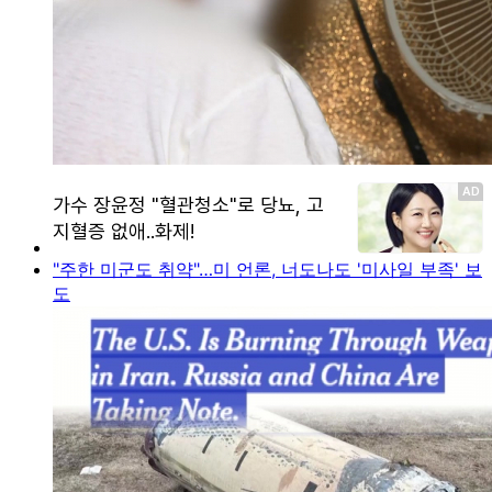
"주한 미군도 취약"…미 언론, 너도나도 '미사일 부족' 보
도