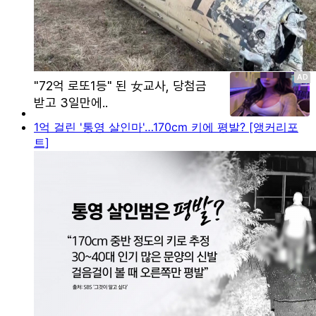
1억 걸린 '통영 살인마'…170cm 키에 평발? [앵커리포
트]