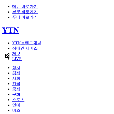
메뉴 바로가기
본문 바로가기
푸터 바로가기
YTN
YTN브랜드채널
장애인 서비스
제보
LIVE
정치
경제
사회
전국
국제
문화
스포츠
연예
비즈