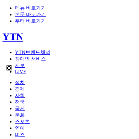
메뉴 바로가기
본문 바로가기
푸터 바로가기
YTN
YTN브랜드채널
장애인 서비스
제보
LIVE
정치
경제
사회
전국
국제
문화
스포츠
연예
비즈