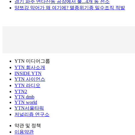
경기 파주 연다산동 공장에서 불...4개 동 전소
양쯔강 악어가 왜 여기에? 멸종위기종 밀수조직 적발
YTN 미디어그룹
YTN 회사소개
INSIDE YTN
YTN 사이언스
YTN 라디오
YTN2
YTN dmb
YTN world
YTN서울타워
저널리즘 연구소
약관 및 정책
이용약관