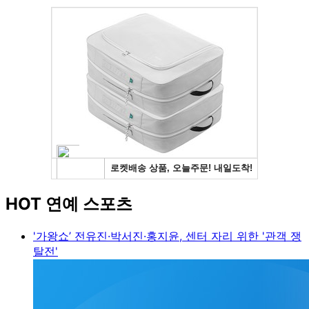
HOT 연예 스포츠
'가왕쇼’ 전유진·박서진·홍지윤, 센터 자리 위한 '관객 쟁
탈전'