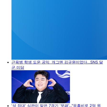
근육병 학생 도운 공익, 개그맨 김규원이었다…SNS 달
군 미담
'성 접대' 심판이 맡은 7경기 '무패'..."유흥비로 2억 원