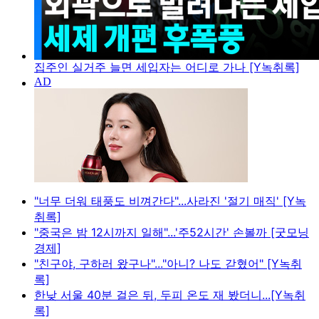
집주인 실거주 늘면 세입자는 어디로 가나 [Y녹취록]
"너무 더워 태풍도 비껴간다"...사라진 '절기 매직' [Y녹
취록]
"중국은 밤 12시까지 일해"...'주52시간' 손볼까 [굿모닝
경제]
"친구야, 구하러 왔구나"..."아니? 나도 갇혔어" [Y녹취
록]
한낮 서울 40분 걸은 뒤, 두피 온도 재 봤더니...[Y녹취
록]