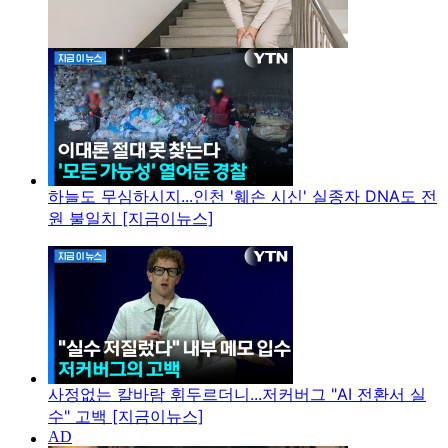
하늘도 무심하시지...인천 '훼손 시신' 실종자 DNA도 전
원 불일치 [지금이뉴스]
사정없는 칼바람 휘두르더니...저커버그 "AI 전환서 실
수" 고백 [지금이뉴스]