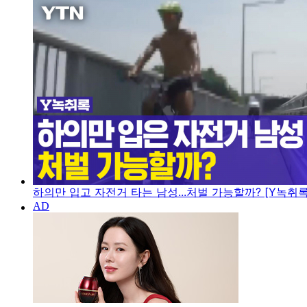
하의만 입고 자전거 타는 남성...처벌 가능할까? [Y녹취록