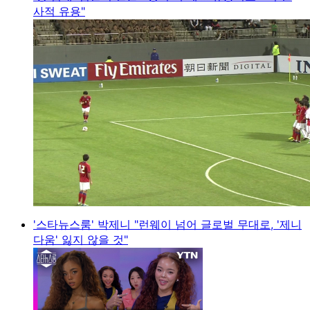
사적 유용"
'스타뉴스룸' 박제니 "런웨이 넘어 글로벌 무대로, '제니
다움' 잃지 않을 것"