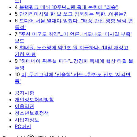
트]
4
블랙핑크 데뷔 10주년...팬 홀대 논란에 "죄송"
5
단거리미사일 한 발 쏘고 침묵하는 북한...이유는?
6
드디어 서울 열대야 멈췄다..."태풍 간접 영향 날씨 변
동성"
7
"주한 미군도 취약"...미 언론, 너도나도 '미사일 부족'
보도
8
최태원, 노소영에 약 1조 원 지급하나...14일 재상고
기한 만료
9
"하메네이 위독설 파다"...강경파 득세에 협상 타결 불
투명
10
미, 무기고갈에 '전술핵' 카드...한반도 안보 '지각변
동'
공지사항
개인정보처리방침
이용약관
청소년보호정책
사업자정보
PC버전