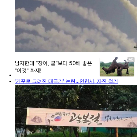
'거꾸로 그려진 태극기' 논란…인천시, 자진 철거