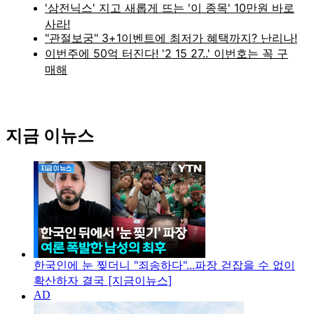
지금 이뉴스
한국인에 눈 찢더니 "죄송하다"...파장 걷잡을 수 없이
확산하자 결국 [지금이뉴스]