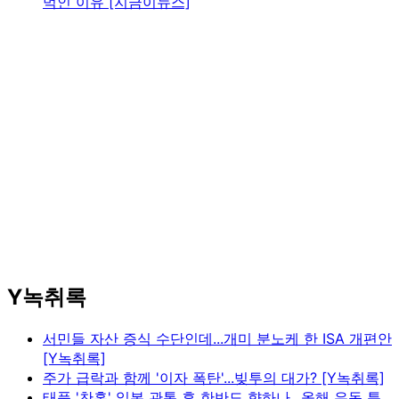
먹인 이유 [지금이뉴스]
Y녹취록
서민들 자산 증식 수단인데...개미 분노케 한 ISA 개편안
[Y녹취록]
주가 급락과 함께 '이자 폭탄'...빚투의 대가? [Y녹취록]
태풍 '찬홈' 일본 관통 후 한반도 향하나...올해 유독 특