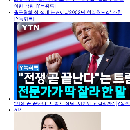
이한 상황 [Y녹취록]
축구협회 성 접대 논란에...'2002년 한일월드컵' 소환
[Y녹취록]
"전쟁 곧 끝난다" 트럼프 장담...이번엔 진짜일까? [Y녹취