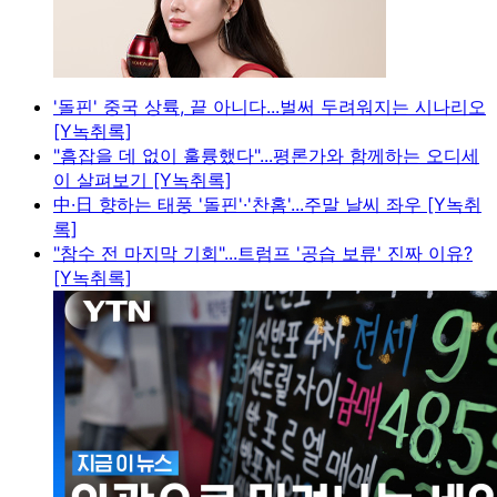
'돌핀' 중국 상륙, 끝 아니다...벌써 두려워지는 시나리오
[Y녹취록]
"흠잡을 데 없이 훌륭했다"...평론가와 함께하는 오디세
이 살펴보기 [Y녹취록]
中·日 향하는 태풍 '돌핀'·'찬홈'...주말 날씨 좌우 [Y녹취
록]
"참수 전 마지막 기회"...트럼프 '공습 보류' 진짜 이유?
[Y녹취록]