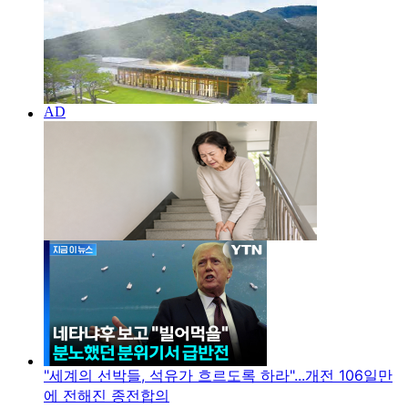
"세계의 선박들, 석유가 흐르도록 하라"...개전 106일만
에 전해진 종전합의