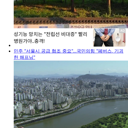
민주 "서울시 공급 협조 중요"…국민의힘 "폐버스, 기괴
한 해프닝"