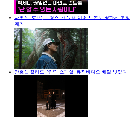
나홍진 '호프', 프랑스 칸·뉴욕 이어 토론토 영화제 초청
쾌거
안효섭·칼리드, '썸띵 스페셜' 뮤직비디오 베일 벗었다