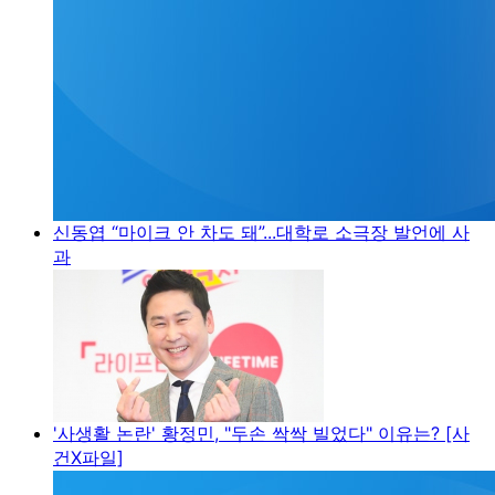
신동엽 “마이크 안 차도 돼”...대학로 소극장 발언에 사
과
'사생활 논란' 황정민, "두손 싹싹 빌었다" 이유는? [사
건X파일]