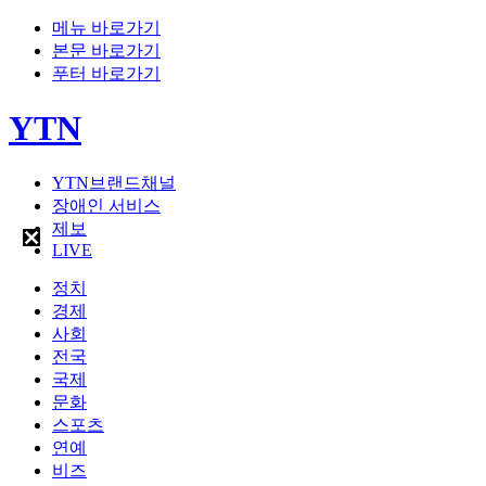
메뉴 바로가기
본문 바로가기
푸터 바로가기
YTN
YTN브랜드채널
장애인 서비스
제보
LIVE
정치
경제
사회
전국
국제
문화
스포츠
연예
비즈