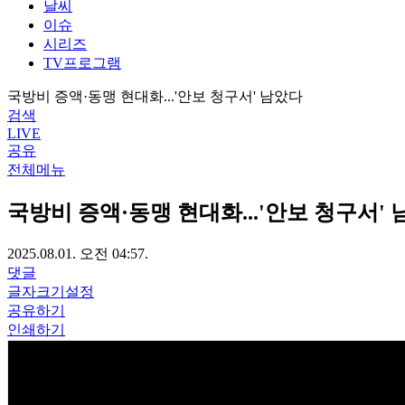
날씨
이슈
시리즈
TV프로그램
국방비 증액·동맹 현대화...'안보 청구서' 남았다
검색
LIVE
공유
전체메뉴
국방비 증액·동맹 현대화...'안보 청구서'
2025.08.01. 오전 04:57.
댓글
글자크기설정
공유하기
인쇄하기