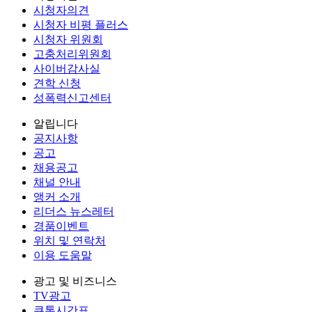
시청자의견
시청자 비평 플러스
시청자 위원회
고충처리위원회
사이버감사실
견학 신청
성폭력신고센터
알립니다
공지사항
공고
채용공고
채널 안내
앵커 소개
리더스 뉴스레터
경품이벤트
위치 및 연락처
이용 도움말
광고 및 비즈니스
TV광고
큐톤시간표