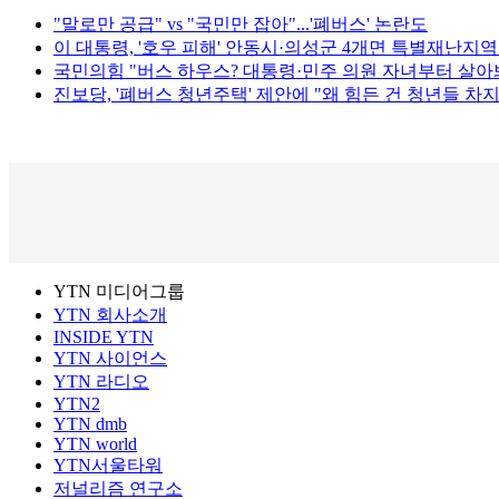
"말로만 공급" vs "국민만 잡아"...'폐버스' 논란도
이 대통령, '호우 피해' 안동시·의성군 4개면 특별재난지역
국민의힘 "버스 하우스? 대통령·민주 의원 자녀부터 살아
진보당, '폐버스 청년주택' 제안에 "왜 힘든 건 청년들 차
YTN 미디어그룹
YTN 회사소개
INSIDE YTN
YTN 사이언스
YTN 라디오
YTN2
YTN dmb
YTN world
YTN서울타워
저널리즘 연구소