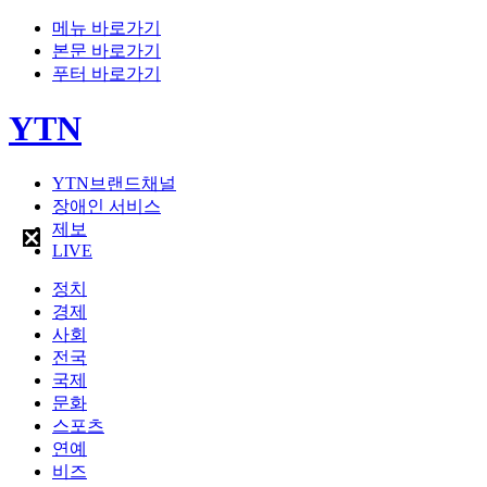
메뉴 바로가기
본문 바로가기
푸터 바로가기
YTN
YTN브랜드채널
장애인 서비스
제보
LIVE
정치
경제
사회
전국
국제
문화
스포츠
연예
비즈