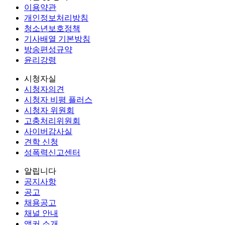
이용약관
개인정보처리방침
청소년보호정책
기사배열 기본방침
방송편성규약
윤리강령
시청자실
시청자의견
시청자 비평 플러스
시청자 위원회
고충처리위원회
사이버감사실
견학 신청
성폭력신고센터
알립니다
공지사항
공고
채용공고
채널 안내
앵커 소개