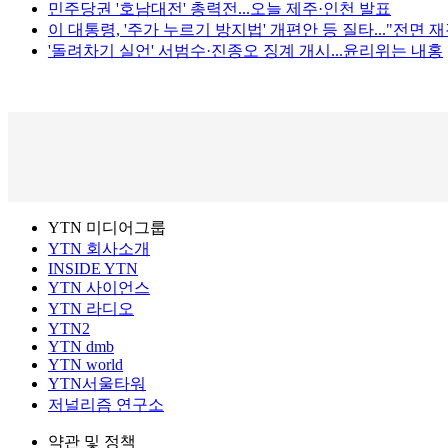
민주당권 '호남대전' 총력전...오늘 제주·인천 발표
이 대통령, '주가 누르기 방지법' 개편안 등 질타..."전면 
'돌려차기 실언' 서범수·진종오 징계 개시...윤리위는 내홍
YTN 미디어그룹
YTN 회사소개
INSIDE YTN
YTN 사이언스
YTN 라디오
YTN2
YTN dmb
YTN world
YTN서울타워
저널리즘 연구소
약관 및 정책