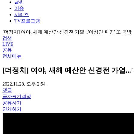
날씨
이슈
시리즈
TV프로그램
[더정치] 여야, 새해 예산안 신경전 가열...'이상민 파면' 또 공방
검색
LIVE
공유
전체메뉴
[더정치] 여야, 새해 예산안 신경전 가열...
2022.11.28. 오후 2:54.
댓글
글자크기설정
공유하기
인쇄하기