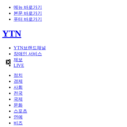
메뉴 바로가기
본문 바로가기
푸터 바로가기
YTN
YTN브랜드채널
장애인 서비스
제보
LIVE
정치
경제
사회
전국
국제
문화
스포츠
연예
비즈