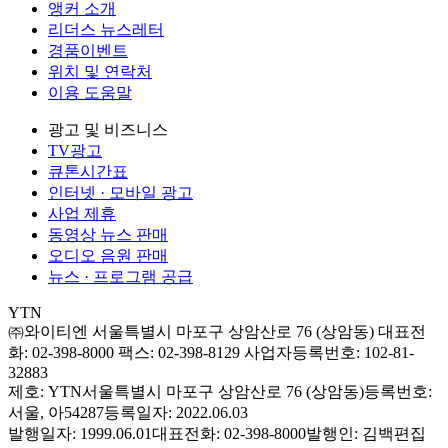
앵커 소개
리더스 뉴스레터
경품이벤트
위치 및 연락처
이용 도움말
광고 및 비즈니스
TV광고
큐톤시간표
인터넷 · 모바일 광고
사업 제휴
동영상 뉴스 판매
오디오 음원 판매
뉴스 · 프로그램 공급
YTN
㈜와이티엔
서울특별시 마포구 상암산로 76 (상암동)
대표전
화: 02-398-8000
팩스: 02-398-8129
사업자등록번호: 102-81-
32883
제호: YTN
서울특별시 마포구 상암산로 76 (상암동)
등록번호:
서울, 아54287
등록일자: 2022.06.03
발행일자: 1999.06.01
대표전화: 02-398-8000
발행인: 김백
편집