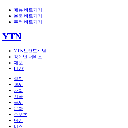
메뉴 바로가기
본문 바로가기
푸터 바로가기
YTN
YTN브랜드채널
장애인 서비스
제보
LIVE
정치
경제
사회
전국
국제
문화
스포츠
연예
비즈