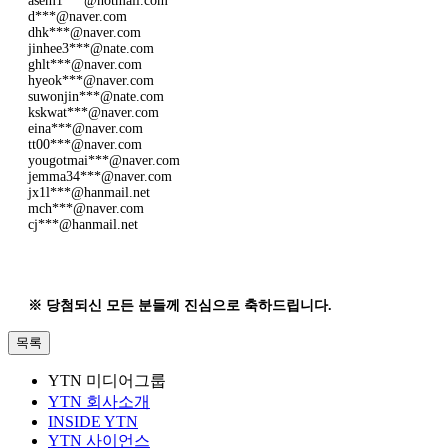
asem1***@hotmail.com
d***@naver.com
dhk***@naver.com
jinhee3***@nate.com
ghlt***@naver.com
hyeok***@naver.com
suwonjin***@nate.com
kskwat***@naver.com
eina***@naver.com
tt00***@naver.com
yougotmai***@naver.com
jemma34***@naver.com
jx1l***@hanmail.net
mch***@naver.com
cj***@hanmail.net
※ 당첨되신 모든 분들께 진심으로 축하드립니다.
목록
YTN 미디어그룹
YTN 회사소개
INSIDE YTN
YTN 사이언스