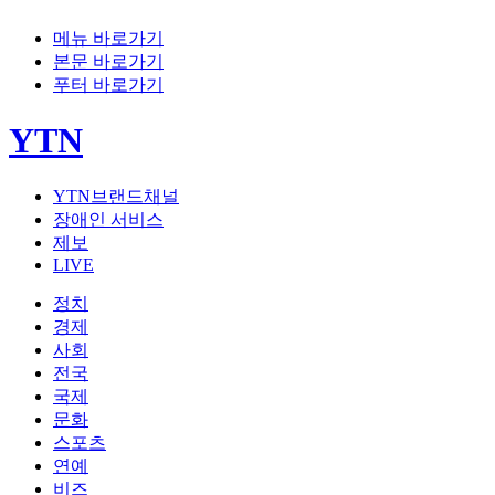
메뉴 바로가기
본문 바로가기
푸터 바로가기
YTN
YTN브랜드채널
장애인 서비스
제보
LIVE
정치
경제
사회
전국
국제
문화
스포츠
연예
비즈