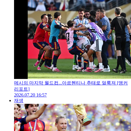
메시의 마지막 월드컵...아르헨티나 추태로 얼룩져 [앵커
리포트]
2026.07.20 16:57
재생