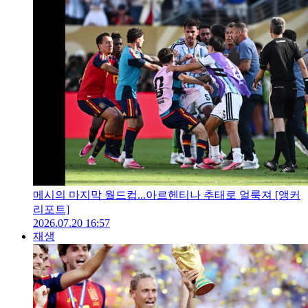
메시의 마지막 월드컵...아르헨티나 추태로 얼룩져 [앵커
리포트]
2026.07.20 16:57
재생