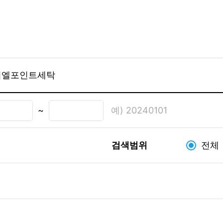
예) 20240101
~
검색범위
전체