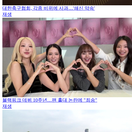
대한축구협회, 각종 비위에 사과…'쇄신 약속'
재생
블랙핑크 데뷔 10주년…팬 홀대 논란에 "죄송"
재생