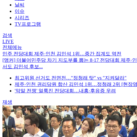
날씨
이슈
시리즈
TV프로그램
검색
LIVE
전체메뉴
민주 전당대회 제주·인천 김민석 1위…중간 집계도 역전
[앵커] 더불어민주당 차기 지도부를 뽑는 8·17 전당대회 제주
서도 김민석 후보...
최고위원 선거도 전면전…"정청래 탓" vs "지켜달라"
제주·인천 권리당원 합산 김민석 1위…정청래 2위 [현장영
'막말 전쟁' 얼룩진 전당대회…내홍·후유증 우려
재생