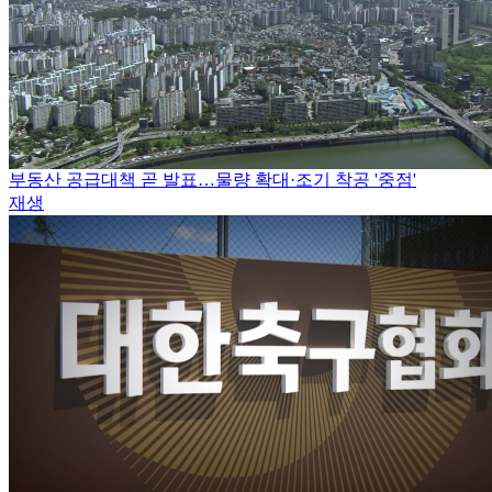
부동산 공급대책 곧 발표…물량 확대·조기 착공 '중점'
재생