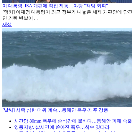
이 대통령, ISA 개편에 직접 제동…야당 "책임 회피"
[앵커] 이재명 대통령이 최근 정부가 내놓은 세제 개편안에 담
인 거란 반발이 ...
재생
[날씨] 서쪽 심한 더위 계속…동해안 폭우·제주 강풍
시간당 80mm 폭우에 순식간에 물바다…동해안 피해 속출
영동지방, 삽시간에 쏟아진 폭우…침수 잇따라