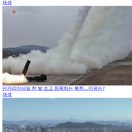
재생
단거리미사일 한 발 쏘고 침묵하는 북한…이유는?
재생