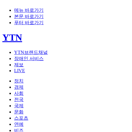
메뉴 바로가기
본문 바로가기
푸터 바로가기
YTN
YTN브랜드채널
장애인 서비스
제보
LIVE
정치
경제
사회
전국
국제
문화
스포츠
연예
비즈