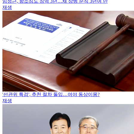
임성근, 항소심도 징역 3년…채 상병 순직 3년여 만
재생
'선관위 특검', 추천 절차 돌입…여야 동상이몽?
재생