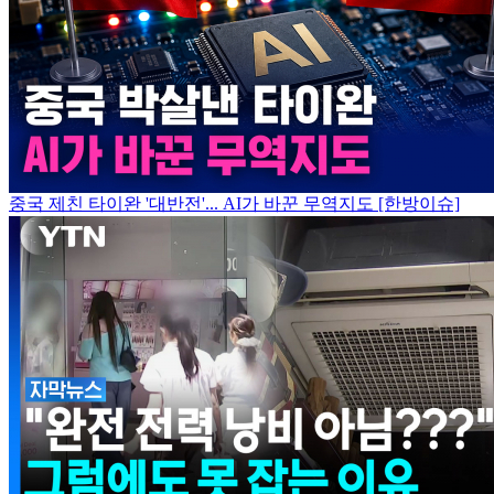
중국 제친 타이완 '대반전'... AI가 바꾼 무역지도 [한방이슈]