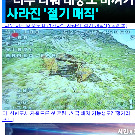
"너무 더워 태풍도 비껴간다"...사라진 '절기 매직' [Y녹취록]
미, 한반도서 자폭드론 첫 훈련...한국 배치 가능성도? [앵커리
포트]