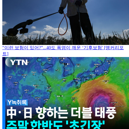
"이런 보험이 있어?”...40도 폭염이 깨운 ‘기후보험' [앵커리포
트]