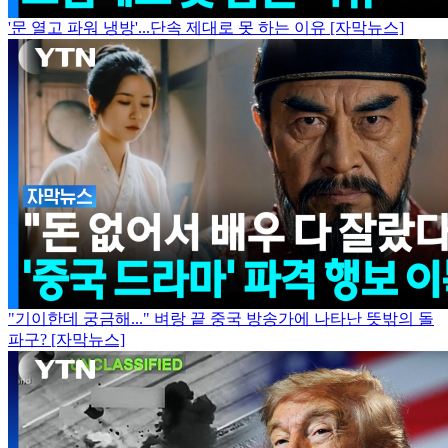
'문 열고 파워 냉방'...단속 제대로 못 하는 이유 [자막뉴스]
"기이한데 궁금해..." 벼랑 끝 중국 방송가에 나타난 뜻밖의 돌
파구? [자막뉴스]