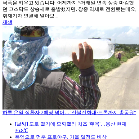
낙폭을 키우고 있습니다. 어제까지 5거래일 연속 상승 마감했
던 코스닥도 상승세로 출발했지만, 장중 약세로 전환했는데요,
취재기자 연결해 알아보...
재생
하루 온열 질환자 2백명 넘어…"산불진화대·드론까지 총동원"
[날씨] 도로 열기에 모짜렐라 치즈 '쭈욱'…용산 현재
36.8℃
폭염으로 멈춘 프로야구, 가을 일정도 비상