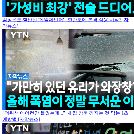
김정은도 혈안된 '게임체인저'...한반도에 본격 적용 시작? [자
막뉴스]
"더워서 에어컨만 틀었는데..." 내 집 창문 깨지는 것 막는 1초
예방법 [자막뉴스]