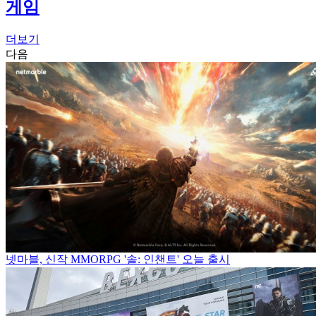
게임
더보기
다음
넷마블, 신작 MMORPG '솔: 인챈트' 오늘 출시