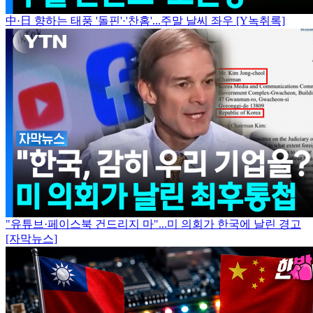
中·日 향하는 태풍 '돌핀'·'찬홈'...주말 날씨 좌우 [Y녹취록]
"유튜브·페이스북 건드리지 마"...미 의회가 한국에 날린 경고
[자막뉴스]