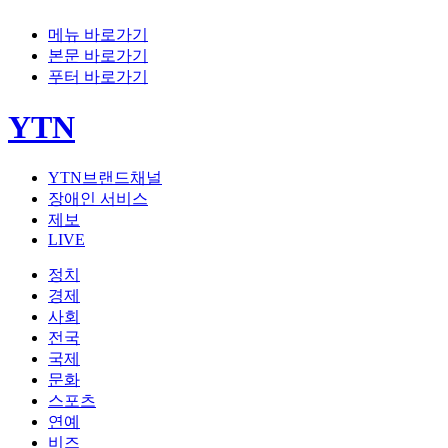
메뉴 바로가기
본문 바로가기
푸터 바로가기
YTN
YTN브랜드채널
장애인 서비스
제보
LIVE
정치
경제
사회
전국
국제
문화
스포츠
연예
비즈