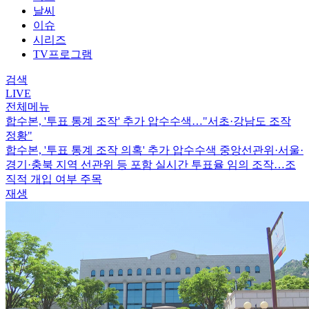
날씨
이슈
시리즈
TV프로그램
검색
LIVE
전체메뉴
합수본, '투표 통계 조작' 추가 압수수색…"서초·강남도 조작
정황"
합수본, '투표 통계 조작 의혹' 추가 압수수색
중앙선관위·서울·
경기·충북 지역 선관위 등 포함
실시간 투표율 임의 조작…조
직적 개입 여부 주목
재생