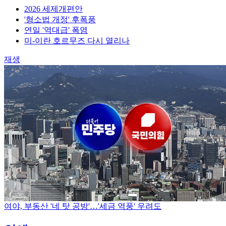
2026 세제개편안
'형소법 개정' 후폭풍
연일 '역대급' 폭염
미-이란 호르무즈 다시 열리나
재생
여야, 부동산 '네 탓 공방'…'세금 역풍' 우려도