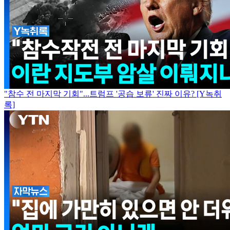
"참수 전 마지막 기회"...트럼프 '공습 보류' 진짜 이유? [Y녹취
록]