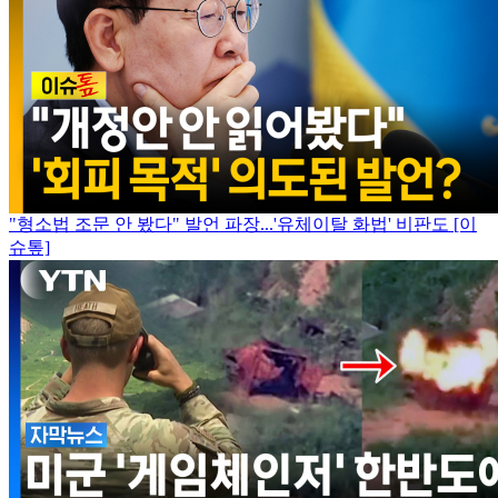
"형소법 조문 안 봤다" 발언 파장...'유체이탈 화법' 비판도 [이
슈톺]