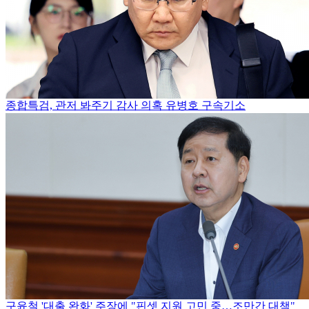
종합특검, 관저 봐주기 감사 의혹 유병호 구속기소
구윤철 '대출 완화' 주장에 "핀셋 지원 고민 중…조만간 대책"