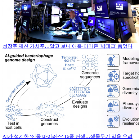
성장주 제친 가치주…알고 보니 애플·아마존 '빅테크' 품었다
AI가 설계한 '신종 바이러스' 16종 탄생…생물무기 악용 우려