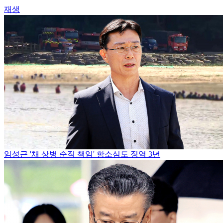
재생
임성근 '채 상병 순직 책임' 항소심도 징역 3년