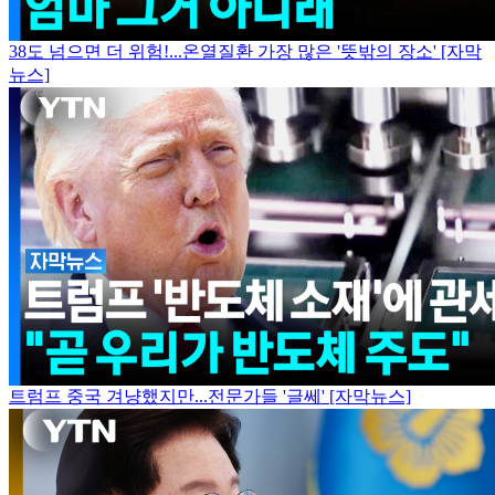
38도 넘으면 더 위험!...온열질환 가장 많은 '뜻밖의 장소' [자막
뉴스]
트럼프 중국 겨냥했지만...전문가들 '글쎄' [자막뉴스]