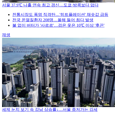
서울 37.9℃ 나흘 연속 최고 경신…도쿄·방콕보다 덥다
전통시장도 폭염 직격탄…'히트플레이션' 채솟값 급등
전국 온열질환자 208명…올해 들어 최다 발생
불 없이 버터가 '사르르'…검은 옷은 10℃ 이상 '후끈'
재생
세제 눈치 보기 속 강남 상승률↓…서울 중저가는 강세