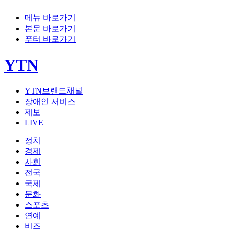
메뉴 바로가기
본문 바로가기
푸터 바로가기
YTN
YTN브랜드채널
장애인 서비스
제보
LIVE
정치
경제
사회
전국
국제
문화
스포츠
연예
비즈