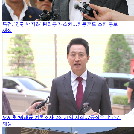
특검, '양평 백지화' 원희룡 재소환…한동훈도 소환 통보
재생
오세훈 '명태균 여론조사' 2심 21일 시작…'공직유지' 관건
재생