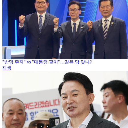
"반명 주자" vs "대통령 팔이"…같은 당 맞나?
재생