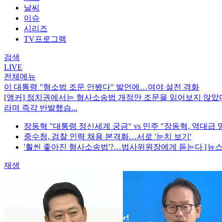
날씨
이슈
시리즈
TV프로그램
검색
LIVE
전체메뉴
이 대통령 "형소법 조문 안봤다" 발언에…여야 설전 격화
[앵커] 정치권에서는 형사소송법 개정안 조문을 읽어보지 않
라며 즉각 반발했습...
장동혁 "대통령 정신세계 궁금" vs 민주 "장동혁, 역대급 망
중수청, 검찰 인력 채용 본격화…서로 '눈치 보기'
'훨씬 좋아진 형사소송법'?…법사위원장에게 듣는다 [뉴스퀘
재생