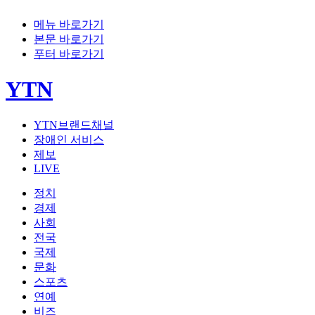
메뉴 바로가기
본문 바로가기
푸터 바로가기
YTN
YTN브랜드채널
장애인 서비스
제보
LIVE
정치
경제
사회
전국
국제
문화
스포츠
연예
비즈