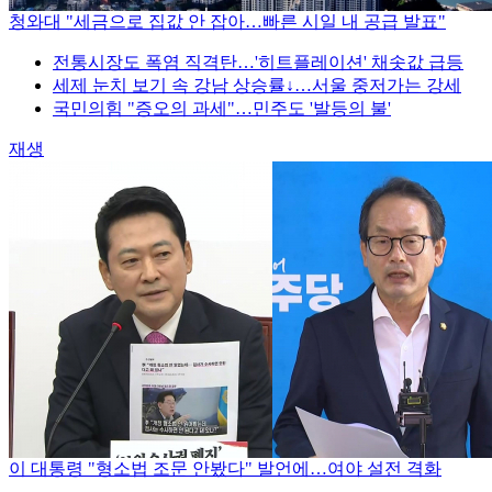
청와대 "세금으로 집값 안 잡아…빠른 시일 내 공급 발표"
전통시장도 폭염 직격탄…'히트플레이션' 채솟값 급등
세제 눈치 보기 속 강남 상승률↓…서울 중저가는 강세
국민의힘 "증오의 과세"…민주도 '발등의 불'
재생
이 대통령 "형소법 조문 안봤다" 발언에…여야 설전 격화