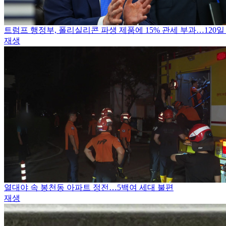
트럼프 행정부, 폴리실리콘 파생 제품에 15% 관세 부과…120일
재생
열대야 속 봉천동 아파트 정전…5백여 세대 불편
재생