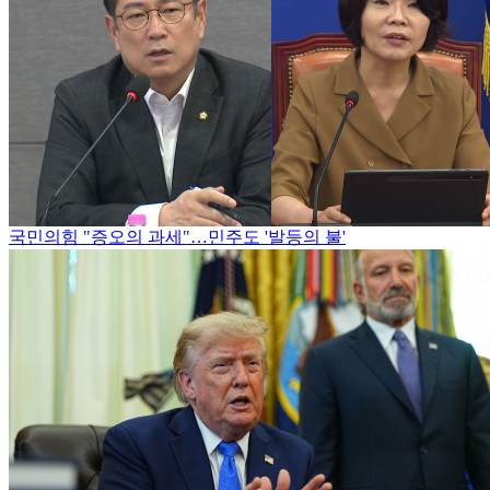
국민의힘 "증오의 과세"…민주도 '발등의 불'