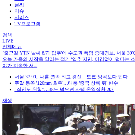
날씨
이슈
시리즈
TV프로그램
검색
LIVE
전체메뉴
[출근길 YTN 날씨 8/7] '입추'에 수도권 폭염 중대경보, 서울 
오늘 가을의 시작을 알리는 절기 '입추'지만, 어김없이 덥다는
야가 지속한 서...
서울 37.9℃ 나흘 연속 최고 경신…도쿄·방콕보다 덥다
주말 동쪽 '120mm 호우'…태풍 '중국 상륙 뒤' 변수
"집안도 위험"…38도 넘으면 자택 온열질환 2배
재생