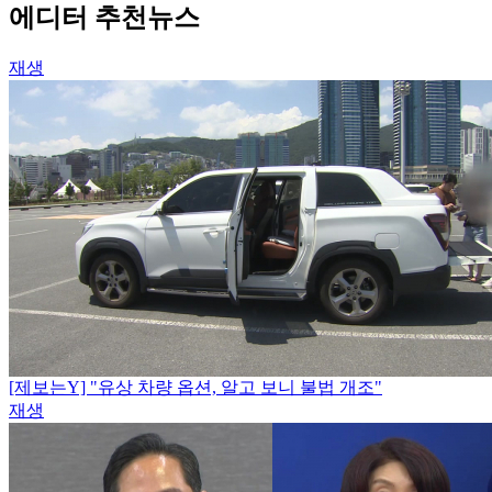
에디터 추천뉴스
재생
[제보는Y] "유상 차량 옵션, 알고 보니 불법 개조"
재생