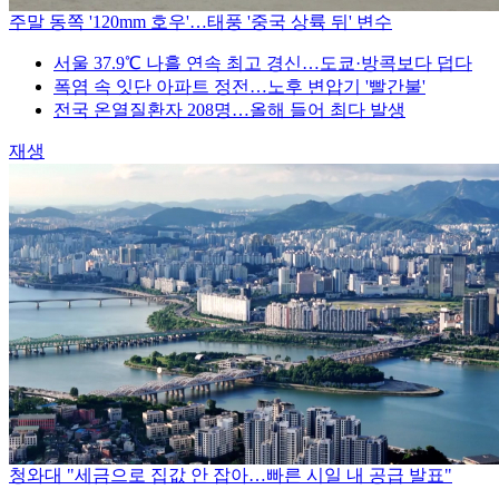
주말 동쪽 '120mm 호우'…태풍 '중국 상륙 뒤' 변수
서울 37.9℃ 나흘 연속 최고 경신…도쿄·방콕보다 덥다
폭염 속 잇단 아파트 정전…노후 변압기 '빨간불'
전국 온열질환자 208명…올해 들어 최다 발생
재생
청와대 "세금으로 집값 안 잡아…빠른 시일 내 공급 발표"