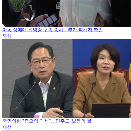
아동 성매매 최영중 구속 송치…추가 피해자 확인
재생
국민의힘 "증오의 과세"…민주도 '발등의 불'
재생