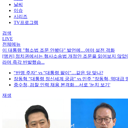
날씨
이슈
시리즈
TV프로그램
검색
LIVE
전체메뉴
이 대통령 "형소법 조문 안봤다" 발언에…여야 설전 격화
[앵커] 정치권에서는 형사소송법 개정안 조문을 읽어보지 않
라며 즉각 반발했습...
"반명 주자" vs "대통령 팔이"…같은 당 맞나?
장동혁 "대통령 정신세계 궁금" vs 민주 "장동혁, 역대급 망
중수청, 검찰 인력 채용 본격화…서로 '눈치 보기'
재생