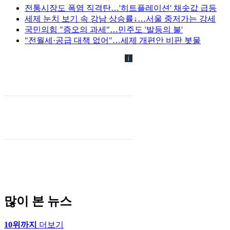
전통시장도 폭염 직격탄…'히트플레이션' 채솟값 급등
세제 눈치 보기 속 강남 상승률↓…서울 중저가는 강세
국민의힘 "증오의 과세"…민주도 '발등의 불'
"전월세·공급 대책 없어"…세제 개편안 비판 봇물
많이 본 뉴스
10위까지
더보기