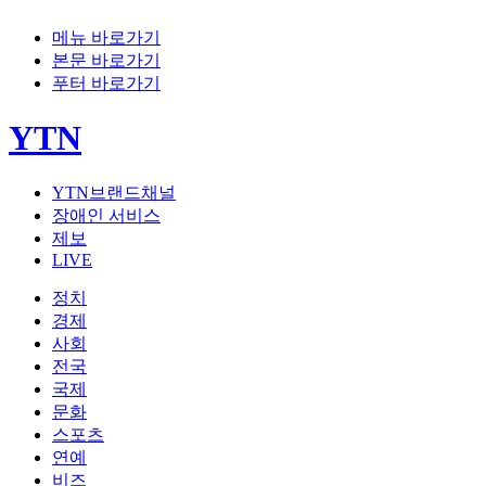
메뉴 바로가기
본문 바로가기
푸터 바로가기
YTN
YTN브랜드채널
장애인 서비스
제보
LIVE
정치
경제
사회
전국
국제
문화
스포츠
연예
비즈