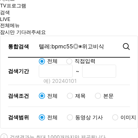
TV프로그램
검색
LIVE
전체메뉴
잠시만 기다려주세요
통합검색
전체
직접입력
검색기간
~
예) 20240101
검색조건
전체
제목
본문
검색범위
전체
동영상 기사
이미지
검색결과는 최대 1,000개까지만 제공됩니다.