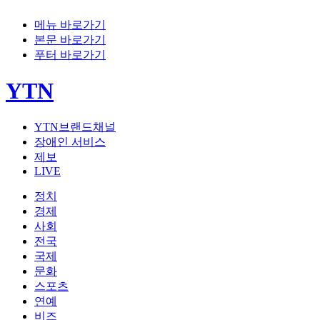
메뉴 바로가기
본문 바로가기
푸터 바로가기
YTN
YTN브랜드채널
장애인 서비스
제보
LIVE
정치
경제
사회
전국
국제
문화
스포츠
연예
비즈