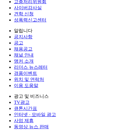
고충처리위원회
사이버감사실
견학 신청
성폭력신고센터
알립니다
공지사항
공고
채용공고
채널 안내
앵커 소개
리더스 뉴스레터
경품이벤트
위치 및 연락처
이용 도움말
광고 및 비즈니스
TV광고
큐톤시간표
인터넷 · 모바일 광고
사업 제휴
동영상 뉴스 판매