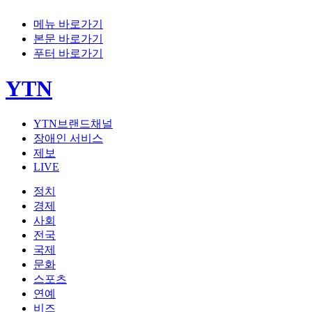
메뉴 바로가기
본문 바로가기
푸터 바로가기
YTN
YTN브랜드채널
장애인 서비스
제보
LIVE
정치
경제
사회
전국
국제
문화
스포츠
연예
비즈