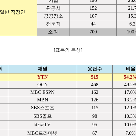
기업
196
28.
관공서
152
21.
일반 직장인
공공장소
107
15.
전문직
44
6.2
소 계
700
100.
[표본의 특성]
위
채널
응답수
비율
YTN
515
54.2
OCN
468
49.2
MBC ESPN
162
17.0
MBN
126
13.2
SBS스포츠
115
12.1
SBS골프
98
10.3
바둑TV
95
10.0
MBC드라마넷
67
7.0%