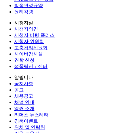
방송편성규약
윤리강령
시청자실
시청자의견
시청자 비평 플러스
시청자 위원회
고충처리위원회
사이버감사실
견학 신청
성폭력신고센터
알립니다
공지사항
공고
채용공고
채널 안내
앵커 소개
리더스 뉴스레터
경품이벤트
위치 및 연락처