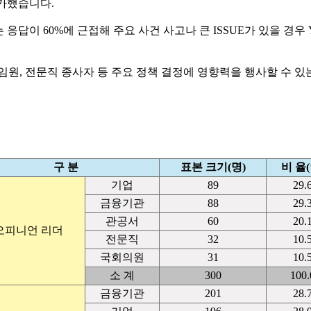
평가했습니다.
응답이 60%에 근접해 주요 사건 사고나 큰 ISSUE가 있을 경우
, 전문직 종사자 등 주요 정책 결정에 영향력을 행사할 수 있는 
구 분
표본 크기(명)
비 율(
기업
89
29.
금융기관
88
29.
관공서
60
20.
오피니언 리더
전문직
32
10.
국회의원
31
10.
소 계
300
100.
금융기관
201
28.