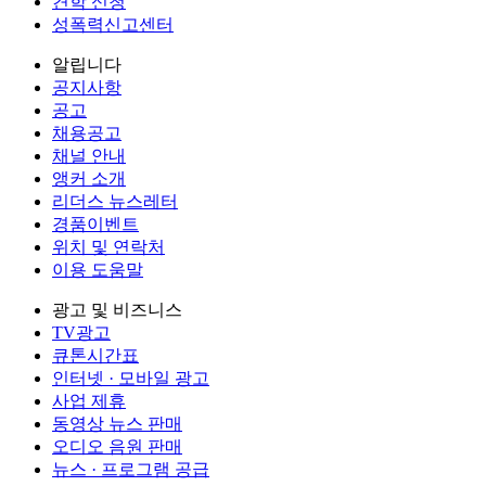
견학 신청
성폭력신고센터
알립니다
공지사항
공고
채용공고
채널 안내
앵커 소개
리더스 뉴스레터
경품이벤트
위치 및 연락처
이용 도움말
광고 및 비즈니스
TV광고
큐톤시간표
인터넷 · 모바일 광고
사업 제휴
동영상 뉴스 판매
오디오 음원 판매
뉴스 · 프로그램 공급