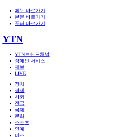
메뉴 바로가기
본문 바로가기
푸터 바로가기
YTN
YTN브랜드채널
장애인 서비스
제보
LIVE
정치
경제
사회
전국
국제
문화
스포츠
연예
비즈