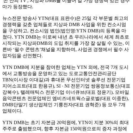
'손 안의 TV', 지상파 DMB를 이끌어 갈 가장 경쟁력 있는 경주
마가 등장했다.
뉴스전문 방송사 YTN(대표 표완수)은 25일 각 부문별 최고의
경쟁력을 갖춘 업체들로 지상파 DMB 사업을 위한 컨소시엄
을 구성하고, 컨소시엄 법인(법인명:YTN DMB)의 등록을 마
쳤다. YTN DMB는 이로써 내년 초 우리나라에서 세계 최초로
시작되는 지상파DMB의 도입 취지를 가장 잘 살릴 수 있는, 이
른바 ‘필수 콘텐츠’채널을 지향하며, 사업권 경쟁에서 필수 사
업자임을 선언했다.
YTN DMB에 지분을 참여한 업체는 YTN 외에, 전국 7개 도시
에서 교통방송을 운영하고 있는 도로교통안전관리공단
TBN(이사장 이대길)과 휴대폰 무선인터넷 솔루션 전문기업
지어소프트(대표 한용규), SI · NI 전문기업 쌍용정보통신(대표
강복수), 텔레매틱스 전문기업 이너큐브(대표 정윤기), 모바일
음악콘텐츠 전문업체인 엠비즈네트웍스글로벌(대표 이중한),
DMB단말기 생산업체인 기륭전자(대표 권혁준) 등 모두 7개
업체이다.
YTN DMB는 초기 자본금 20억원에, YTN이 지분 30%의 최대
주주로 출범했으며, 향후 자본금 150억원으로의 증자 과정에