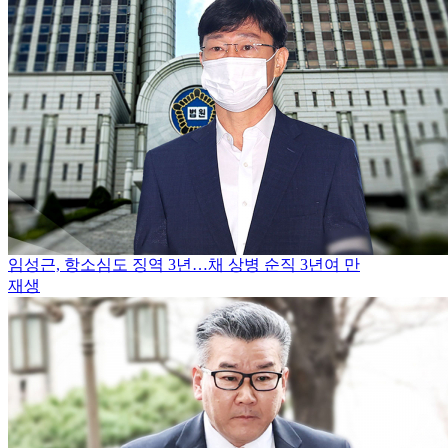
임성근, 항소심도 징역 3년…채 상병 순직 3년여 만
재생