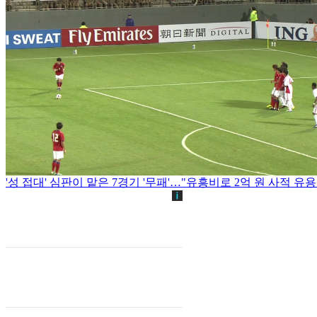
'성 접대' 심판이 맡은 7경기 '무패'…"유흥비로 2억 원 사적 유용