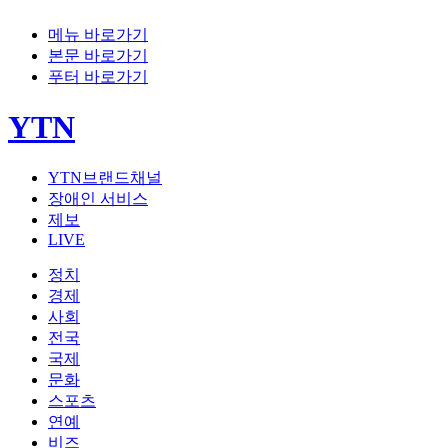
메뉴 바로가기
본문 바로가기
푸터 바로가기
YTN
YTN브랜드채널
장애인 서비스
제보
LIVE
정치
경제
사회
전국
국제
문화
스포츠
연예
비즈