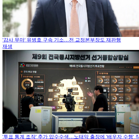
'감사 무마' 유병호 구속 기소…전 교정본부장도 재판행
재생
'투표 통계 조작' 추가 압수수색…노태악 출장에 '배우자 수행' 