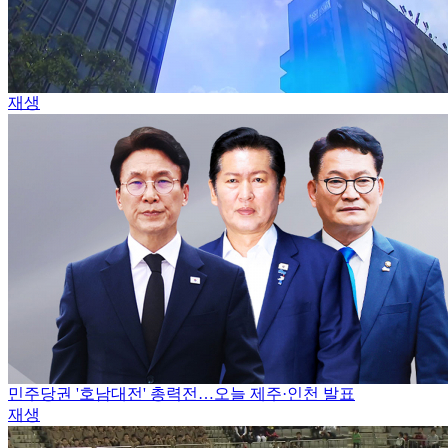
재생
민주당권 '호남대전' 총력전…오늘 제주·인천 발표
재생