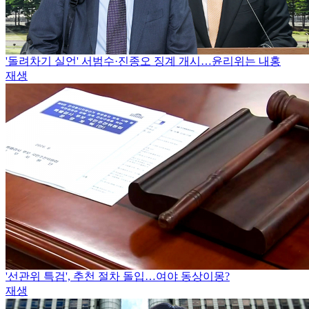
'돌려차기 실언' 서범수·진종오 징계 개시…윤리위는 내홍
재생
'선관위 특검', 추천 절차 돌입…여야 동상이몽?
재생