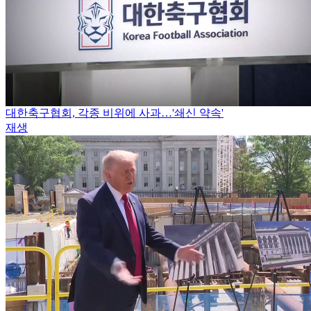
대한축구협회, 각종 비위에 사과…'쇄신 약속'
재생