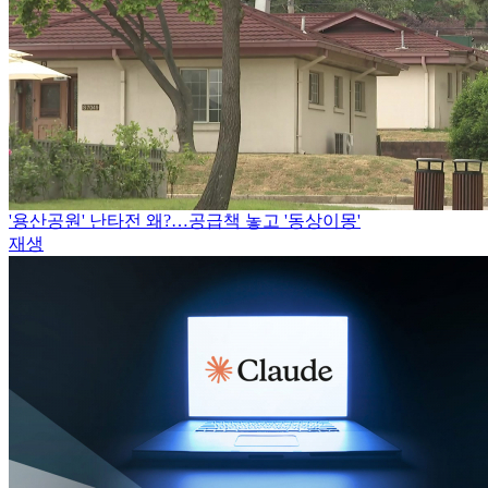
'용산공원' 난타전 왜?…공급책 놓고 '동상이몽'
재생