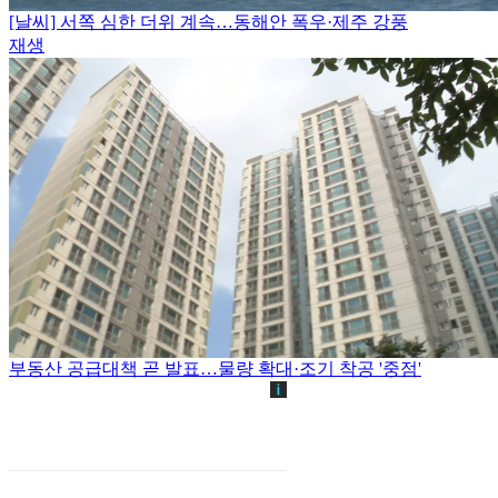
[날씨] 서쪽 심한 더위 계속…동해안 폭우·제주 강풍
재생
부동산 공급대책 곧 발표…물량 확대·조기 착공 '중점'