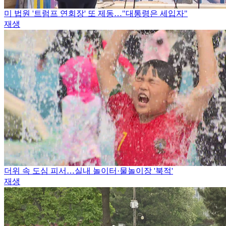
미 법원 '트럼프 연회장' 또 제동…"대통령은 세입자"
재생
더위 속 도심 피서…실내 놀이터·물놀이장 '북적'
재생