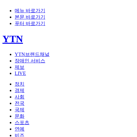
메뉴 바로가기
본문 바로가기
푸터 바로가기
YTN
YTN브랜드채널
장애인 서비스
제보
LIVE
정치
경제
사회
전국
국제
문화
스포츠
연예
비즈