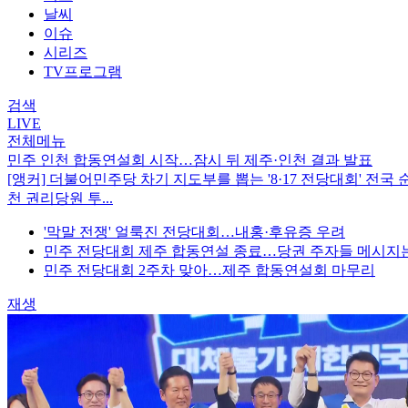
날씨
이슈
시리즈
TV프로그램
검색
LIVE
전체메뉴
민주 인천 합동연설회 시작…잠시 뒤 제주·인천 결과 발표
[앵커] 더불어민주당 차기 지도부를 뽑는 '8·17 전당대회' 전
천 권리당원 투...
'막말 전쟁' 얼룩진 전당대회…내홍·후유증 우려
민주 전당대회 제주 합동연설 종료…당권 주자들 메시지는?
민주 전당대회 2주차 맞아…제주 합동연설회 마무리
재생