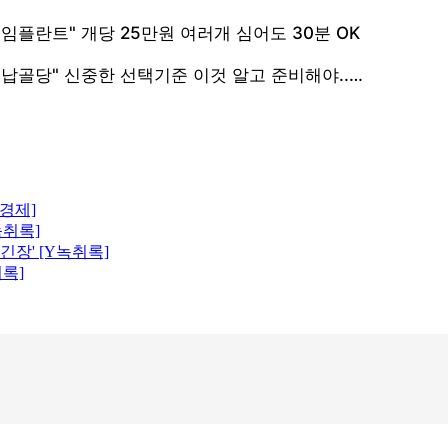
닝경제]
녹취록]
긴장' [Y녹취록]
취록]