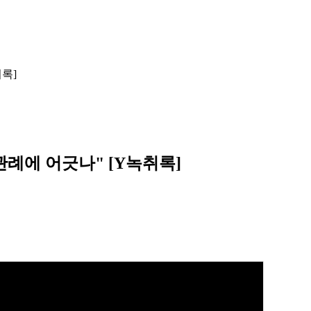
취록]
관례에 어긋나" [Y녹취록]