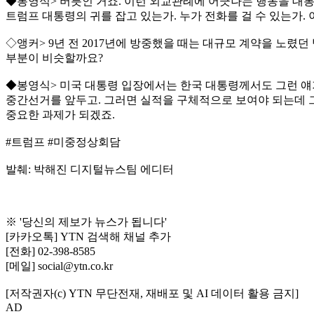
◆봉영식> 버릇인 거죠. 이런 외교관례에 어긋나는 행동을 대통령
트럼프 대통령의 귀를 잡고 있는가. 누가 전화를 걸 수 있는가.
◇앵커> 9년 전 2017년에 방중했을 때는 대규모 계약을 노
부분이 비슷할까요?
◆봉영식> 미국 대통령 입장에서는 한국 대통령께서도 그런 얘기
중간선거를 앞두고. 그러면 실적을 구체적으로 보여야 되는데 그
중요한 과제가 되겠죠.
#트럼프 #미중정상회담
발췌: 박해진 디지털뉴스팀 에디터
※ '당신의 제보가 뉴스가 됩니다'
[카카오톡] YTN 검색해 채널 추가
[전화] 02-398-8585
[메일] social@ytn.co.kr
[저작권자(c) YTN 무단전재, 재배포 및 AI 데이터 활용 금지]
AD