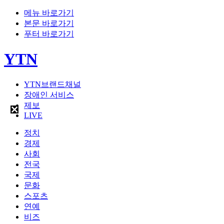
메뉴 바로가기
본문 바로가기
푸터 바로가기
YTN
YTN브랜드채널
장애인 서비스
제보
LIVE
정치
경제
사회
전국
국제
문화
스포츠
연예
비즈