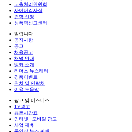
고충처리위원회
사이버감사실
견학 신청
성폭력신고센터
알립니다
공지사항
공고
채용공고
채널 안내
앵커 소개
리더스 뉴스레터
경품이벤트
위치 및 연락처
이용 도움말
광고 및 비즈니스
TV광고
큐톤시간표
인터넷 · 모바일 광고
사업 제휴
동영상 뉴스 판매