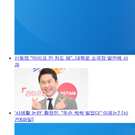
신동엽 “마이크 안 차도 돼”...대학로 소극장 발언에 사
과
'사생활 논란' 황정민, "두손 싹싹 빌었다" 이유는? [사
건X파일]