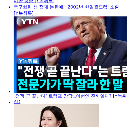
이한 상황 [Y녹취록]
축구협회 성 접대 논란에...'2002년 한일월드컵' 소환
[Y녹취록]
"전쟁 곧 끝난다" 트럼프 장담...이번엔 진짜일까? [Y녹취