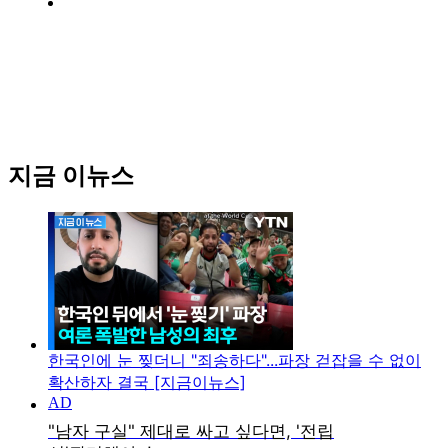
지금 이뉴스
한국인에 눈 찢더니 "죄송하다"...파장 걷잡을 수 없이
확산하자 결국 [지금이뉴스]