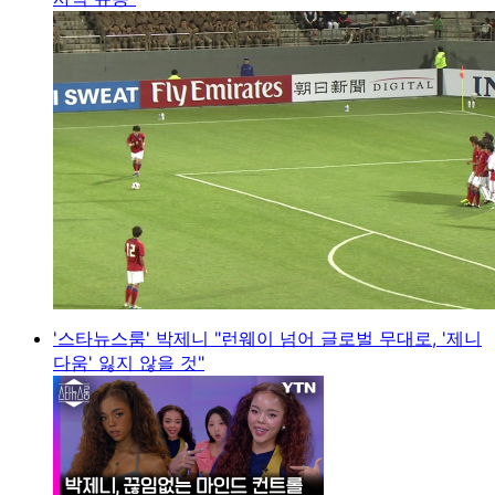
'스타뉴스룸' 박제니 "런웨이 넘어 글로벌 무대로, '제니
다움' 잃지 않을 것"