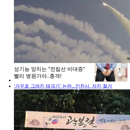
'거꾸로 그려진 태극기' 논란…인천시, 자진 철거