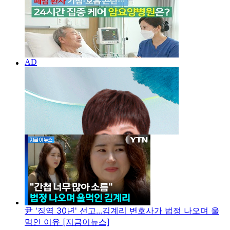
尹 '징역 30년' 선고...김계리 변호사가 법정 나오며 울
먹인 이유 [지금이뉴스]