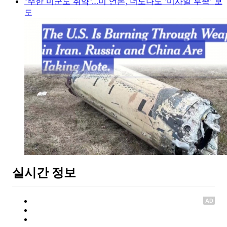
"주한 미군도 취약"…미 언론, 너도나도 '미사일 부족' 보
도
실시간 정보
AD