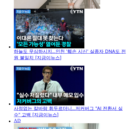
하늘도 무심하시지...인천 '훼손 시신' 실종자 DNA도 전
원 불일치 [지금이뉴스]
사정없는 칼바람 휘두르더니...저커버그 "AI 전환서 실
수" 고백 [지금이뉴스]