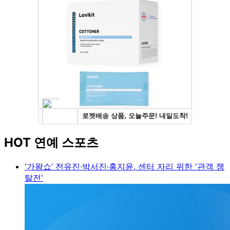
HOT 연예 스포츠
'가왕쇼’ 전유진·박서진·홍지윤, 센터 자리 위한 '관객 쟁
탈전'