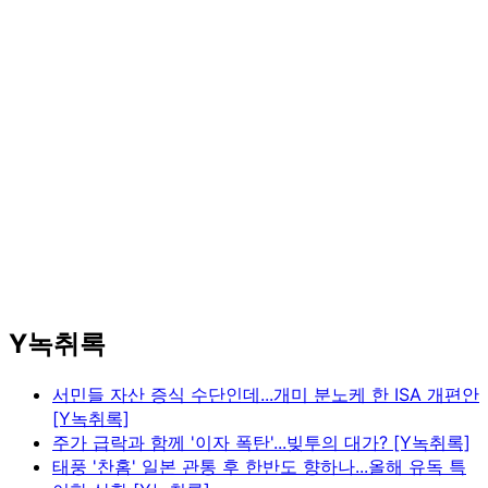
Y녹취록
서민들 자산 증식 수단인데...개미 분노케 한 ISA 개편안
[Y녹취록]
주가 급락과 함께 '이자 폭탄'...빚투의 대가? [Y녹취록]
태풍 '찬홈' 일본 관통 후 한반도 향하나...올해 유독 특