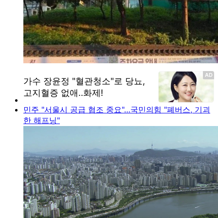
민주 "서울시 공급 협조 중요"…국민의힘 "폐버스, 기괴
한 해프닝"