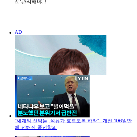
"세계의 선박들, 석유가 흐르도록 하라"...개전 106일만
에 전해진 종전합의