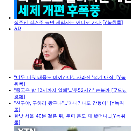
집주인 실거주 늘면 세입자는 어디로 가나 [Y녹취록]
"너무 더워 태풍도 비껴간다"...사라진 '절기 매직' [Y녹
취록]
"중국은 밤 12시까지 일해"...'주52시간' 손볼까 [굿모닝
경제]
"친구야, 구하러 왔구나"..."아니? 나도 갇혔어" [Y녹취
록]
한낮 서울 40분 걸은 뒤, 두피 온도 재 봤더니...[Y녹취
록]