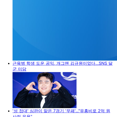
근육병 학생 도운 공익, 개그맨 김규원이었다…SNS 달
군 미담
'성 접대' 심판이 맡은 7경기 '무패'..."유흥비로 2억 원
사적 유용"