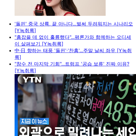
'돌핀' 중국 상륙, 끝 아니다...벌써 두려워지는 시나리오
[Y녹취록]
"흠잡을 데 없이 훌륭했다"...평론가와 함께하는 오디세
이 살펴보기 [Y녹취록]
中·日 향하는 태풍 '돌핀'·'찬홈'...주말 날씨 좌우 [Y녹취
록]
"참수 전 마지막 기회"...트럼프 '공습 보류' 진짜 이유?
[Y녹취록]