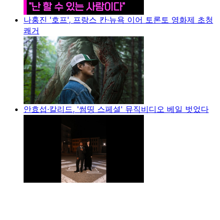
나홍진 '호프', 프랑스 칸·뉴욕 이어 토론토 영화제 초청
쾌거
안효섭·칼리드, '썸띵 스페셜' 뮤직비디오 베일 벗었다