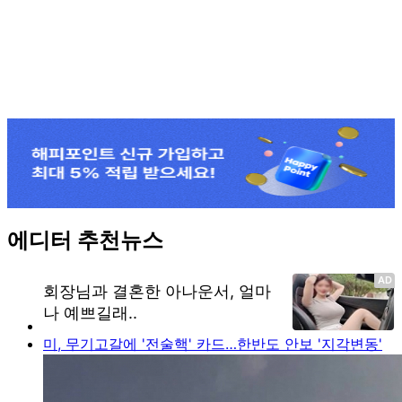
에디터 추천뉴스
미, 무기고갈에 '전술핵' 카드…한반도 안보 '지각변동'