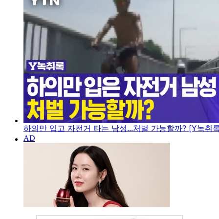
하의만 입고 자전거 타는 남성...처벌 가능할까? [Y녹취록