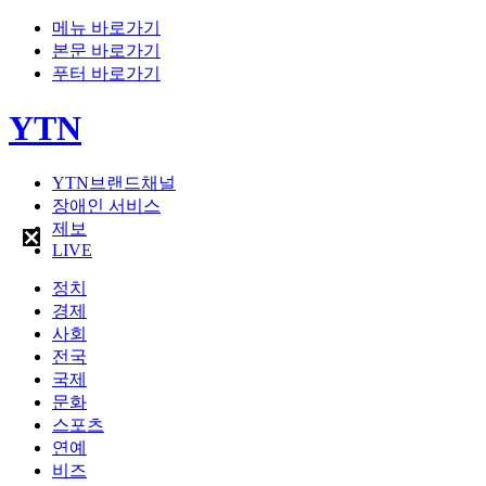
메뉴 바로가기
본문 바로가기
푸터 바로가기
YTN
YTN브랜드채널
장애인 서비스
제보
LIVE
정치
경제
사회
전국
국제
문화
스포츠
연예
비즈