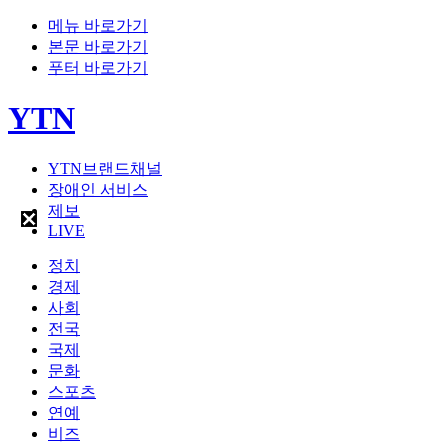
메뉴 바로가기
본문 바로가기
푸터 바로가기
YTN
YTN브랜드채널
장애인 서비스
제보
LIVE
정치
경제
사회
전국
국제
문화
스포츠
연예
비즈