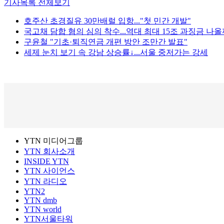
기사목록 전체보기
호주산 초경질유 30만배럴 입항..."첫 민간 개발"
국고채 담합 혐의 심의 착수...역대 최대 15조 과징금 나올
구윤철 "기초·퇴직연금 개편 방안 조만간 발표"
세제 눈치 보기 속 강남 상승률↓...서울 중저가는 강세
YTN 미디어그룹
YTN 회사소개
INSIDE YTN
YTN 사이언스
YTN 라디오
YTN2
YTN dmb
YTN world
YTN서울타워