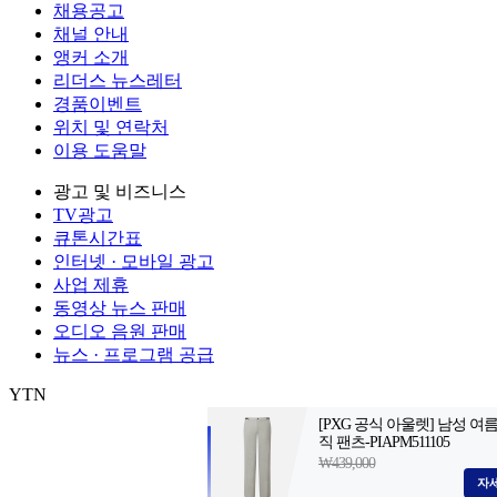
채용공고
채널 안내
앵커 소개
리더스 뉴스레터
경품이벤트
위치 및 연락처
이용 도움말
광고 및 비즈니스
TV광고
큐톤시간표
인터넷 · 모바일 광고
사업 제휴
동영상 뉴스 판매
오디오 음원 판매
뉴스 · 프로그램 공급
YTN
㈜와이티엔
서울특별시 마포구 상암산로 76 (상암동)
대표전화: 0
제호: YTN
서울특별시 마포구 상암산로 76 (상암동)
등록번호: 서울
발행일자: 1999.06.01
대표전화: 02-398-8000
발행인: 김백
편집인 
Copyright (c) YTN. All rights reserved. 무단 전재, 재배포 및